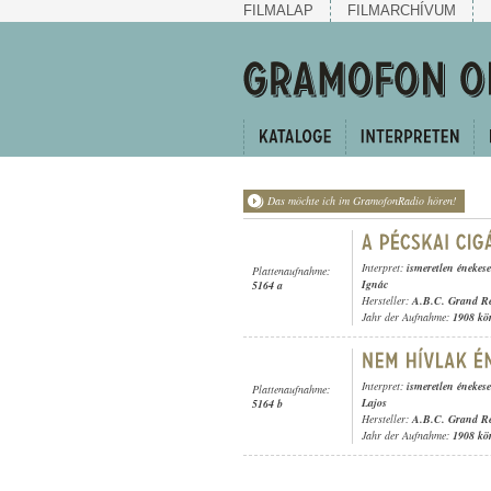
FILMALAP
FILMARCHÍVUM
Das möchte ich im GramofonRadio hören!
Interpret:
ismeretlen énekes
Plattenaufnahme:
Ignác
5164 a
Hersteller:
A.B.C. Grand R
Jahr der Aufnahme:
1908 kö
Interpret:
ismeretlen énekes
Plattenaufnahme:
Lajos
5164 b
Hersteller:
A.B.C. Grand R
Jahr der Aufnahme:
1908 kö