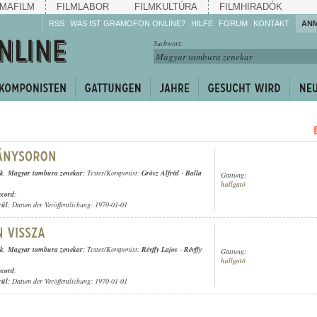
MAFILM
FILMLABOR
FILMKULTÚRA
FILMHIRADÓK
RSS
WAS IST GRAMOFON ONLINE?
HILFE
FORUM
KONTAKT
AN
Hören Sie zu!
Suchwort:
Machen Sie mit!
Reden Sie mit!
Empfehlen Sie
weiter!
ek
,
Magyar tambura zenekar
; Texter/Komponist:
Grósz Alfréd
-
Balla
Gattung:
hallgató
ecord
;
rül
; Datum der Veröffentlichung: 1970-01-01
ek
,
Magyar tambura zenekar
; Texter/Komponist:
Révffy Lajos
-
Révffy
Gattung:
hallgató
ecord
;
rül
; Datum der Veröffentlichung: 1970-01-01