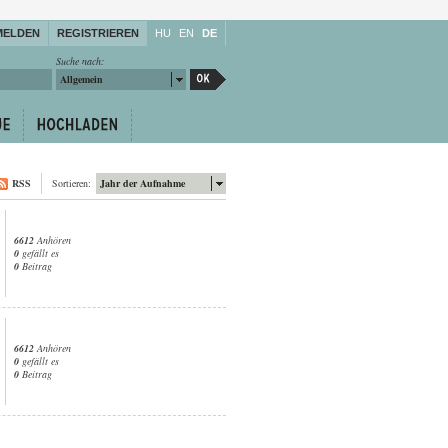
MELDEN
REGISTRIEREN
HU
EN
DE
Suche nach:
Allgemein
RSS
Sortieren:
Jahr der Aufnahme
6612
Anhören
0
gefällt es
0
Beitrag
6612
Anhören
0
gefällt es
0
Beitrag