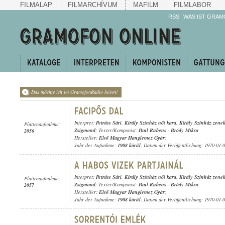
FILMALAP
FILMARCHÍVUM
MAFILM
FILMLABOR
RSS
WAS IST GRAM
Das möchte ich im GramofonRadio hören!
Interpret:
Petráss Sári
,
Király Színház női kara
,
Király Színház zene
Plattenaufnahme:
Zsigmond
; Texter/Komponist:
Paul Rubens
-
Bródy Miksa
2056
Hersteller:
Első Magyar Hanglemez Gyár
;
Jahr der Aufnahme:
1908 körül
; Datum der Veröffentlichung: 1970-01-
Interpret:
Petráss Sári
,
Király Színház női kara
,
Király Színház zene
Plattenaufnahme:
Zsigmond
; Texter/Komponist:
Paul Rubens
-
Bródy Miksa
2057
Hersteller:
Első Magyar Hanglemez Gyár
;
Jahr der Aufnahme:
1908 körül
; Datum der Veröffentlichung: 1970-01-