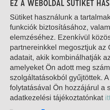
Sütiket használunk a tartalm
funkciók biztosításához, vala
elemzéséhez. Ezenkívül közö
partnereinkkel megosztjuk az
adatait, akik kombinálhatják a
amelyeket Ön adott meg számu
szolgáltatásokból gyűjtöttek.
folytatásával Ön hozzájárul a 
1-4
/ insgesamt 4 Treffer
adatkezelési tájékoztatónkat
it