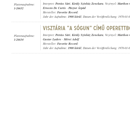
Interpret:
Petráss Sári
,
Király Színház Zenekara
, Vezényel:
Marthon 
Plattenaufnahme:
Ernesto De Curtis
-
Pásztor Árpád
1-26632
Hersteller:
Favorite Record
;
Jahr der Aufnahme:
1908 körül
; Datum der Veröffentlichung: 1970-01-
Interpret:
Petráss Sári
,
Király Színház Zenekara
, Vezényel:
Marthon 
Plattenaufnahme:
Gustav Luders
-
Mérei Adolf
1-26634
Hersteller:
Favorite Record
;
Jahr der Aufnahme:
1908 körül
; Datum der Veröffentlichung: 1970-01-