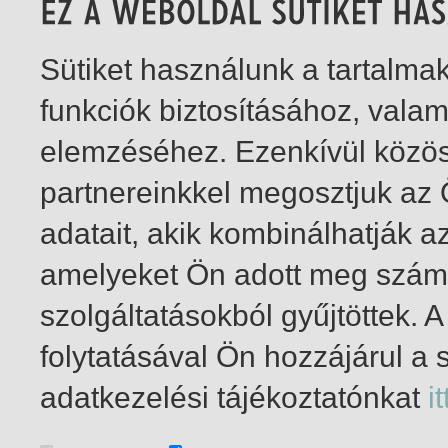
Sütiket használunk a tartalm
funkciók biztosításához, vala
elemzéséhez. Ezenkívül közö
partnereinkkel megosztjuk az
adatait, akik kombinálhatják a
amelyeket Ön adott meg számu
szolgáltatásokból gyűjtöttek.
folytatásával Ön hozzájárul a 
1-11
/ insgesamt 11 Treffer
adatkezelési tájékoztatónkat
it