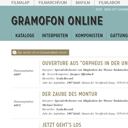
FILMALAP
FILMARCHÍVUM
MAFILM
FILMLABOR
RSS
WAS IST GRAM
Das möchte ich im GramofonRadio hören!
Interpret:
Special-Orchester von Mitgliedern der Wiener Tonkünstle
Plattenaufnahme:
dr.
; Texter/Komponist:
Jacques Offenbach
44097
Hersteller:
Scala-Record
;
Jahr der Aufnahme:
1907 körül
; Datum der Veröffentlichung: 1970-01-
Interpret:
Special-Orchester von Mitgliedern der Wiener Tonkünstle
Plattenaufnahme:
Michael Ziehrer
44872
Hersteller:
Scala-Record
;
Jahr der Aufnahme:
1907 körül
; Datum der Veröffentlichung: 1970-01-