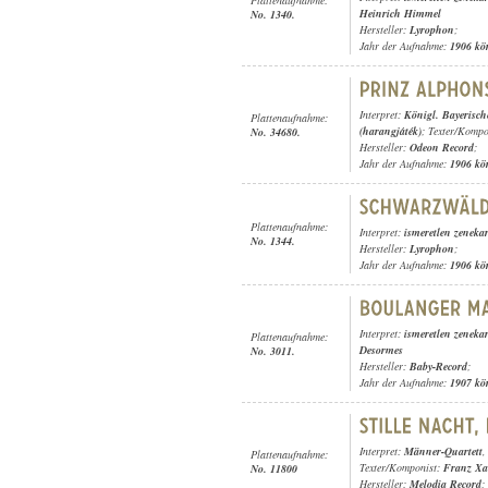
Heinrich Himmel
No. 1340.
Hersteller:
Lyrophon
;
Jahr der Aufnahme:
1906 kö
Interpret:
Königl. Bayerisch
Plattenaufnahme:
(harangjáték)
; Texter/Komp
No. 34680.
Hersteller:
Odeon Record
;
Jahr der Aufnahme:
1906 kö
Plattenaufnahme:
Interpret:
ismeretlen zeneka
No. 1344.
Hersteller:
Lyrophon
;
Jahr der Aufnahme:
1906 kö
Interpret:
ismeretlen zeneka
Plattenaufnahme:
Desormes
No. 3011.
Hersteller:
Baby-Record
;
Jahr der Aufnahme:
1907 kö
Interpret:
Männer-Quartett
Plattenaufnahme:
Texter/Komponist:
Franz Xa
No. 11800
Hersteller:
Melodia Record
;