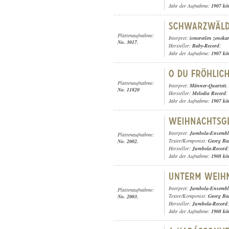
Jahr der Aufnahme:
1907 kö
Plattenaufnahme:
Interpret:
ismeretlen zeneka
No. 3017.
Hersteller:
Baby-Record
;
Jahr der Aufnahme:
1907 kö
Plattenaufnahme:
Interpret:
Männer-Quartett
No. 11820
Hersteller:
Melodia Record
;
Jahr der Aufnahme:
1907 kö
Interpret:
Jumbola-Ensembl
Plattenaufnahme:
Texter/Komponist:
Georg Ba
No. 2002.
Hersteller:
Jumbola-Record
;
Jahr der Aufnahme:
1908 kö
Interpret:
Jumbola-Ensembl
Plattenaufnahme:
Texter/Komponist:
Georg Ba
No. 2003.
Hersteller:
Jumbola-Record
;
Jahr der Aufnahme:
1908 kö