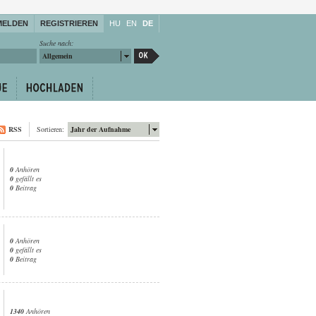
MELDEN
REGISTRIEREN
HU
EN
DE
Suche nach:
Allgemein
RSS
Sortieren:
Jahr der Aufnahme
0
Anhören
0
gefällt es
0
Beitrag
0
Anhören
0
gefällt es
0
Beitrag
1340
Anhören