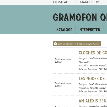
FILMALAP
FILMARCHÍVUM
Das möchte ich im GramofonRadio hören!
Interpret:
Garde Républicai
Plattenaufnahme:
Planquette
1-3008
Hersteller:
Favorite Record
;
Jahr der Aufnahme:
1905 kö
Plattenaufnahme:
Interpret:
Garde Républicai
1-3023
Hersteller:
Favorite Record
;
Jahr der Aufnahme:
1905 kö
Interpret:
ismeretlen zeneka
Plattenaufnahme: