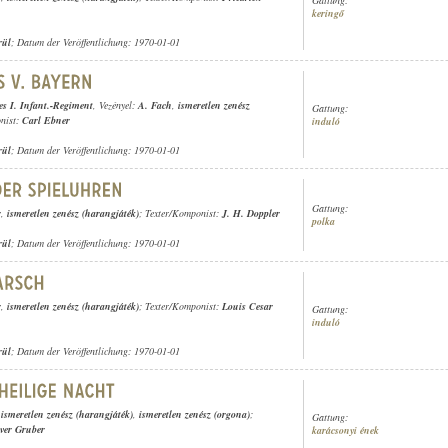
keringő
rül
; Datum der Veröffentlichung: 1970-01-01
es I. Infant.-Regiment
, Vezényel:
A. Fach
,
ismeretlen zenész
Gattung:
onist:
Carl Ebner
induló
rül
; Datum der Veröffentlichung: 1970-01-01
Gattung:
r
,
ismeretlen zenész (harangjáték)
; Texter/Komponist:
J. H. Doppler
polka
rül
; Datum der Veröffentlichung: 1970-01-01
r
,
ismeretlen zenész (harangjáték)
; Texter/Komponist:
Louis Cesar
Gattung:
induló
rül
; Datum der Veröffentlichung: 1970-01-01
,
ismeretlen zenész (harangjáték)
,
ismeretlen zenész (orgona)
;
Gattung:
ver Gruber
karácsonyi ének