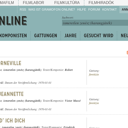
MAFILM
FILMLABOR
FILMKULTÚRA
FILMHIRADÓK
RSS
WAS IST GRAMOFON ONLINE?
HILFE
FORUM
KONTAKT
AN
Hören Sie zu!
Suchwort:
Machen Sie mit!
Reden Sie mit!
Empfehlen Sie
weiter!
ne
,
ismeretlen zenész (harangjáték)
; Texter/Komponist:
Robert
Gattung:
fantázia
rül
; Datum der Veröffentlichung: 1970-01-01
Gattung:
ne
,
ismeretlen zenész (harangjáték)
; Texter/Komponist:
Victor Massé
fantázia
rül
; Datum der Veröffentlichung: 1970-01-01
r
,
ismeretlen zenész (harangjáték)
; Texter/Komponist:
Friedrich
Gattung: