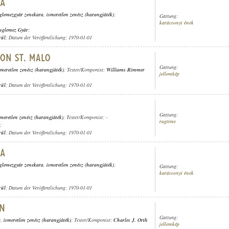
lemezgyár zenekara
,
ismeretlen zenész (harangjáték)
;
Gattung:
karácsonyi ének
nglemez Gyár
;
rül
; Datum der Veröffentlichung: 1970-01-01
Gattung:
smeretlen zenész (harangjáték)
; Texter/Komponist:
Williams Rimmer
jellemkép
rül
; Datum der Veröffentlichung: 1970-01-01
Gattung:
smeretlen zenész (harangjáték)
; Texter/Komponist: -
ragtime
;
rül
; Datum der Veröffentlichung: 1970-01-01
lemezgyár zenekara
,
ismeretlen zenész (harangjáték)
;
Gattung:
karácsonyi ének
rül
; Datum der Veröffentlichung: 1970-01-01
Gattung:
r
,
ismeretlen zenész (harangjáték)
; Texter/Komponist:
Charles J. Orth
jellemkép