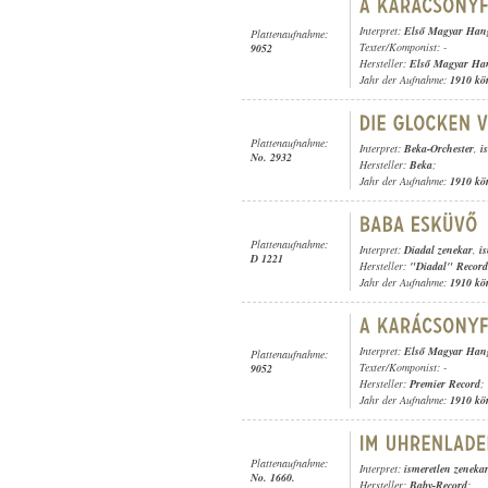
Interpret:
Első Magyar Hang
Plattenaufnahme:
Texter/Komponist: -
9052
Hersteller:
Első Magyar Ha
Jahr der Aufnahme:
1910 kö
Plattenaufnahme:
Interpret:
Beka-Orchester
,
i
No. 2932
Hersteller:
Beka
;
Jahr der Aufnahme:
1910 kö
Plattenaufnahme:
Interpret:
Diadal zenekar
,
i
D 1221
Hersteller:
"Diadal" Record
Jahr der Aufnahme:
1910 kö
Interpret:
Első Magyar Hang
Plattenaufnahme:
Texter/Komponist: -
9052
Hersteller:
Premier Record
;
Jahr der Aufnahme:
1910 kö
Plattenaufnahme:
Interpret:
ismeretlen zeneka
No. 1660.
Hersteller:
Baby-Record
;