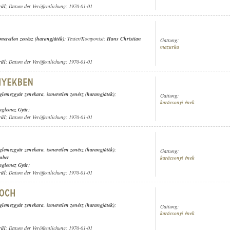
rül
; Datum der Veröffentlichung: 1970-01-01
smeretlen zenész (harangjáték)
; Texter/Komponist:
Hans Christian
Gattung:
mazurka
rül
; Datum der Veröffentlichung: 1970-01-01
lemezgyár zenekara
,
ismeretlen zenész (harangjáték)
;
Gattung:
karácsonyi ének
nglemez Gyár
;
rül
; Datum der Veröffentlichung: 1970-01-01
lemezgyár zenekara
,
ismeretlen zenész (harangjáték)
;
Gattung:
uber
karácsonyi ének
nglemez Gyár
;
rül
; Datum der Veröffentlichung: 1970-01-01
lemezgyár zenekara
,
ismeretlen zenész (harangjáték)
;
Gattung:
karácsonyi ének
rül
; Datum der Veröffentlichung: 1970-01-01