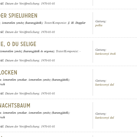
rül
; Datum der Veröffentlichung: 1970-01-01
Gattung:
r
,
ismeretlen zenész (harangjáték)
; Texter/Komponist:
J. H. Doppler
polka
rül
; Datum der Veröffentlichung: 1970-01-01
Gattung:
,
ismeretlen zenész (harangjáték és orgona)
; Texter/Komponist: -
karácsonyi ének
rül
; Datum der Veröffentlichung: 1970-01-01
e
,
ismeretlen zenekar
,
ismeretlen zenész (harangjáték)
;
Gattung:
rsch
karácsonyi dal
rül
; Datum der Veröffentlichung: 1970-01-01
e
,
ismeretlen zenekar
,
ismeretlen zenész (harangjáték)
;
Gattung:
rsch
karácsonyi dal
rül
; Datum der Veröffentlichung: 1970-01-01