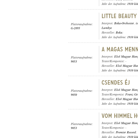
Jahr der Aufnahme:
1910 kö
Interpret:
Beka-Orchester
,
i
Plattenaufnahme:
Lumbye
G-2895
Hersteller:
Beka
;
Jahr der Aufnahme:
1910 kö
Interpret:
Első Magyar Hang
Plattenaufnahme:
Texter/Komponist: -
9053
Hersteller:
Első Magyar Ha
Jahr der Aufnahme:
1910 kö
Interpret:
Első Magyar Hang
Plattenaufnahme:
Texter/Komponist:
Franz Gr
9050
Hersteller:
Első Magyar Ha
Jahr der Aufnahme:
1910 kö
Interpret:
Első Magyar Hang
Plattenaufnahme:
Texter/Komponist: -
9053
Hersteller:
Premier Record
;
Jahr der Aufnahme:
1910 kö