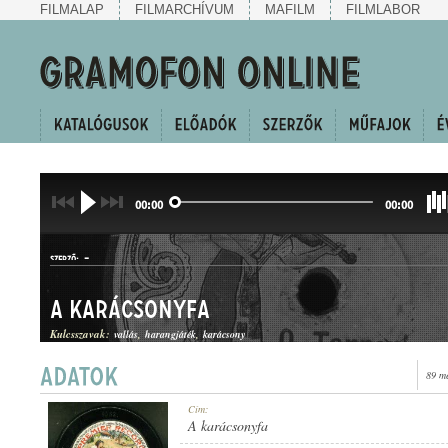
FILMALAP
FILMARCHÍVUM
MAFILM
FILMLABOR
00:00
00:00
-
SZERZŐ:
A karácsonyfa
Kulcsszavak:
vallás
harangjáték
karácsony
89 m
KARÁCSONYI ÉNEK
Cím:
MŰFAJ:
A karácsonyfa