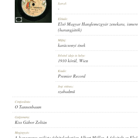
Szerző:
-
Előadó:
Első Magyar Hanglemezgyár zenekara
,
ismere
(harangjáték)
1910 KÖRÜL
MEGJELENÉS IDEJE:
Műfaj:
karácsonyi ének
Felvétel ideje és helye:
1910 körül
, Wien
Kiadó:
Premier Record
PREMIER RECORD
KIADÓ:
Jogi státusz:
szabadmű
Címfordítás:
O Tannenbaum
Gyűjtemény:
Kiss Gábor Zoltán
9052
LEMEZSZÁM:
Megjegyzés:
A hangszeres szólista feltételezhetően Albert Müller. A felvételt az El