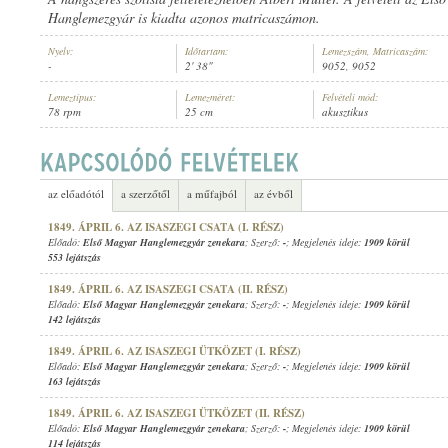
Hanglemezgyár is kiadta azonos matricaszámon.
Nyelv:
Időtartam:
Lemezszám, Matricaszám:
-
2' 38"
9052, 9052
Lemeztípus:
Lemezméret:
Felvételi mód:
78 rpm
25 cm
akusztikus
ELSŐ MAGYAR HANGLEMEZGYÁR ZENEKARA
,
ISMERETLEN ZENÉSZ 
ELŐADÓ:
az előadótól
a szerzőtől
a műfajból
az évből
1849. ÁPRIL 6. AZ ISASZEGI CSATA (I. RÉSZ)
Előadó:
Első Magyar Hanglemezgyár zenekara
; Szerző:
-
; Megjelenés ideje:
1909 körül
553 lejátszás
1849. ÁPRIL 6. AZ ISASZEGI CSATA (II. RÉSZ)
Előadó:
Első Magyar Hanglemezgyár zenekara
; Szerző:
-
; Megjelenés ideje:
1909 körül
142 lejátszás
1849. ÁPRIL 6. AZ ISASZEGI ÜTKÖZET (I. RÉSZ)
Előadó:
Első Magyar Hanglemezgyár zenekara
; Szerző:
-
; Megjelenés ideje:
1909 körül
163 lejátszás
1849. ÁPRIL 6. AZ ISASZEGI ÜTKÖZET (II. RÉSZ)
Előadó:
Első Magyar Hanglemezgyár zenekara
; Szerző:
-
; Megjelenés ideje:
1909 körül
114 lejátszás