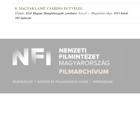
8. MAGYAR LASSÚ CSÁRDÁS EGYVELEG
Előadó:
Első Magyar Hanglemezgyár zenekara
; Szerző:
-
; Megjelenés ideje:
1911 körül
205 lejátszás
ADATKEZELÉS
|
SZERZŐI ÉS FELHASZNÁLÓI JOGOK
|
IMPRESSZUM