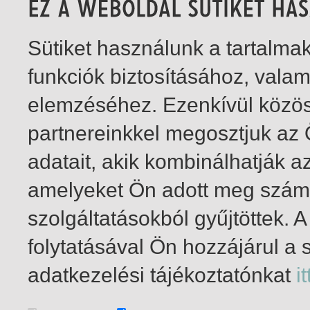
Sütiket használunk a tartalm
funkciók biztosításához, vala
elemzéséhez. Ezenkívül közö
partnereinkkel megosztjuk az
adatait, akik kombinálhatják a
amelyeket Ön adott meg számu
szolgáltatásokból gyűjtöttek.
folytatásával Ön hozzájárul a 
1-1
/ insgesamt 1 Treffer
adatkezelési tájékoztatónkat
it