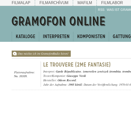
FILMALAP
FILMARCHÍVUM
MAFILM
FILMLABOR
RSS
WAS IST GRAM
Das möchte ich im GramofonRadio hören!
Interpret:
Garde Républicaine
,
ismeretlen zenészek (trombita
,
tromb
Plattenaufnahme:
Texter/Komponist:
Giuseppe Verdi
No. 33319.
Hersteller:
Odeon Record
;
Jahr der Aufnahme:
1905 körül
; Datum der Veröffentlichung: 1970-01-