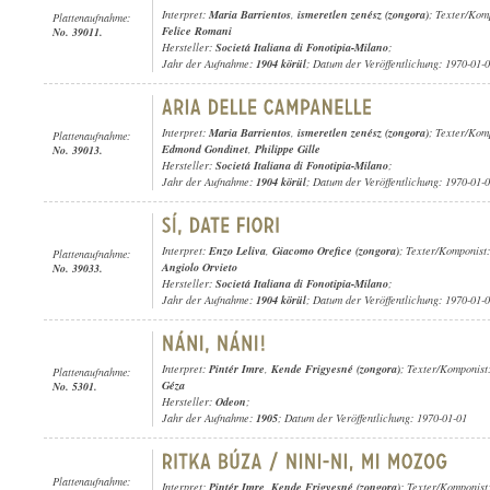
Interpret:
Maria Barrientos
,
ismeretlen zenész (zongora)
; Texter/Kom
Plattenaufnahme:
Felice Romani
No. 39011.
Hersteller:
Societá Italiana di Fonotipia-Milano
;
Jahr der Aufnahme:
1904 körül
; Datum der Veröffentlichung: 1970-01-
Interpret:
Maria Barrientos
,
ismeretlen zenész (zongora)
; Texter/Kom
Plattenaufnahme:
Edmond Gondinet
,
Philippe Gille
No. 39013.
Hersteller:
Societá Italiana di Fonotipia-Milano
;
Jahr der Aufnahme:
1904 körül
; Datum der Veröffentlichung: 1970-01-
Interpret:
Enzo Leliva
,
Giacomo Orefice (zongora)
; Texter/Komponist
Plattenaufnahme:
Angiolo Orvieto
No. 39033.
Hersteller:
Societá Italiana di Fonotipia-Milano
;
Jahr der Aufnahme:
1904 körül
; Datum der Veröffentlichung: 1970-01-
Interpret:
Pintér Imre
,
Kende Frigyesné (zongora)
; Texter/Komponist
Plattenaufnahme:
Géza
No. 5301.
Hersteller:
Odeon
;
Jahr der Aufnahme:
1905
; Datum der Veröffentlichung: 1970-01-01
Plattenaufnahme:
Interpret:
Pintér Imre
,
Kende Frigyesné (zongora)
; Texter/Komponist