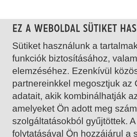
Sütiket használunk a tartalm
funkciók biztosításához, vala
elemzéséhez. Ezenkívül közö
partnereinkkel megosztjuk az
adatait, akik kombinálhatják a
amelyeket Ön adott meg számu
szolgáltatásokból gyűjtöttek.
folytatásával Ön hozzájárul a 
1-20
/ insgesamt 1138 Treffer