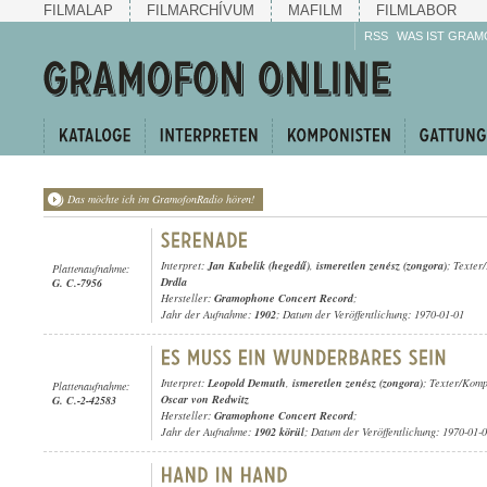
FILMALAP
FILMARCHÍVUM
MAFILM
FILMLABOR
RSS
WAS IST GRAM
Das möchte ich im GramofonRadio hören!
Interpret:
Jan Kubelik (hegedű)
,
ismeretlen zenész (zongora)
; Texter
Plattenaufnahme:
Drdla
G. C.-7956
Hersteller:
Gramophone Concert Record
;
Jahr der Aufnahme:
1902
; Datum der Veröffentlichung: 1970-01-01
Interpret:
Leopold Demuth
,
ismeretlen zenész (zongora)
; Texter/Komp
Plattenaufnahme:
Oscar von Redwitz
G. C.-2-42583
Hersteller:
Gramophone Concert Record
;
Jahr der Aufnahme:
1902 körül
; Datum der Veröffentlichung: 1970-01-