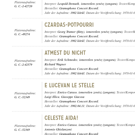
Plattenaufnahme:
Interpret:
Leopold Demuth
,
ismeretlen zenész (zongora)
; Texter/Komp
G. C.-2-42720
Hersteller:
Gramophone Concert Record
;
Jahr der Aufnahme:
1902 körül
; Datum der Veröffentlichung: 1970-01-
Plattenaufnahme:
Interpret:
Georg Tramer (fütty)
,
ismeretlen zenész (zongora)
; Texter/
G. C.-49274
Hersteller:
Gramophone Concert Record
;
Jahr der Aufnahme:
1902 körül
; Datum der Veröffentlichung: 1970-01-
Interpret:
Erik Schmedes
,
ismeretlen zenész (zongora)
; Texter/Kompo
Plattenaufnahme:
Richard Wagner
G. C.-2-42579
Hersteller:
Gramophone Concert Record
;
Jahr der Aufnahme:
1902 körül
; Datum der Veröffentlichung: 1970-01-
Interpret:
Enrico Caruso
,
ismeretlen zenész (zongora)
; Texter/Kompo
Plattenaufnahme:
Luigi Illica
,
Giuseppe Giacosa
G. C.-52349
Hersteller:
Gramophone Concert Record
;
Jahr der Aufnahme:
1902.04.11
; Datum der Veröffentlichung: 1970-01-
Interpret:
Enrico Caruso
,
ismeretlen zenész (zongora)
; Texter/Kompo
Plattenaufnahme:
Antonio Ghislanzoni
G. C.-52369
Hersteller:
Gramophone Concert Record
;