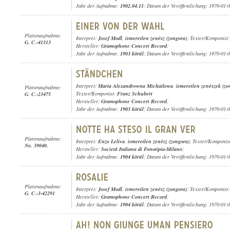
Jahr der Aufnahme:
1902.04.11
; Datum der Veröffentlichung: 1970-01-
Plattenaufnahme:
Interpret:
Josef Modl
,
ismeretlen zenész (zongora)
; Texter/Komponist
G. C.-41313
Hersteller:
Gramophone Concert Record
;
Jahr der Aufnahme:
1903 körül
; Datum der Veröffentlichung: 1970-01-
Interpret:
Maria Alexandrowna Michailowa
,
ismeretlen zenészek (zo
Plattenaufnahme:
Texter/Komponist:
Franz Schubert
G. C.-23475
Hersteller:
Gramophone Concert Record
;
Jahr der Aufnahme:
1903 körül
; Datum der Veröffentlichung: 1970-01-
Plattenaufnahme:
Interpret:
Enzo Leliva
,
ismeretlen zenész (zongora)
; Texter/Komponis
No. 39040.
Hersteller:
Societá Italiana di Fonotipia-Milano
;
Jahr der Aufnahme:
1904 körül
; Datum der Veröffentlichung: 1970-01-
Plattenaufnahme:
Interpret:
Josef Modl
,
ismeretlen zenész (zongora)
; Texter/Komponist:
G. C.-3-42291
Hersteller:
Gramophone Concert Record
;
Jahr der Aufnahme:
1904 körül
; Datum der Veröffentlichung: 1970-01-