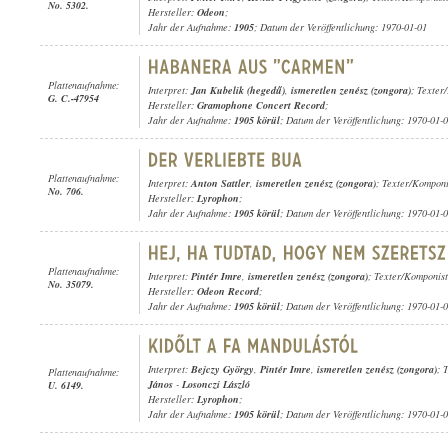
No. 5302.
Hersteller:
Odeon
;
Jahr der Aufnahme:
1905
; Datum der Veröffentlichung: 1970-01-01
Plattenaufnahme:
Interpret:
Jan Kubelik (hegedű)
,
ismeretlen zenész (zongora)
; Texter
G. C.-47954
Hersteller:
Gramophone Concert Record
;
Jahr der Aufnahme:
1905 körül
; Datum der Veröffentlichung: 1970-01-
Plattenaufnahme:
Interpret:
Anton Sattler
,
ismeretlen zenész (zongora)
; Texter/Kompon
No. 706.
Hersteller:
Lyrophon
;
Jahr der Aufnahme:
1905 körül
; Datum der Veröffentlichung: 1970-01-
Plattenaufnahme:
Interpret:
Pintér Imre
,
ismeretlen zenész (zongora)
; Texter/Komponist
No. 35079.
Hersteller:
Odeon Record
;
Jahr der Aufnahme:
1905 körül
; Datum der Veröffentlichung: 1970-01-
Interpret:
Bejczy György
,
Pintér Imre
,
ismeretlen zenész (zongora)
; 
Plattenaufnahme:
János
-
Losonczi László
U. 6149.
Hersteller:
Lyrophon
;
Jahr der Aufnahme:
1905 körül
; Datum der Veröffentlichung: 1970-01-