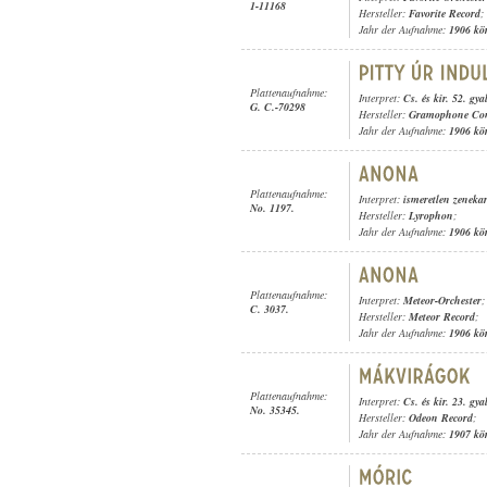
1-11168
Hersteller:
Favorite Record
;
Jahr der Aufnahme:
1906 kö
Plattenaufnahme:
Interpret:
Cs. és kir. 52. gy
G. C.-70298
Hersteller:
Gramophone Con
Jahr der Aufnahme:
1906 kö
Plattenaufnahme:
Interpret:
ismeretlen zeneka
No. 1197.
Hersteller:
Lyrophon
;
Jahr der Aufnahme:
1906 kö
Plattenaufnahme:
Interpret:
Meteor-Orchester
;
C. 3037.
Hersteller:
Meteor Record
;
Jahr der Aufnahme:
1906 kö
Plattenaufnahme:
Interpret:
Cs. és kir. 23. gy
No. 35345.
Hersteller:
Odeon Record
;
Jahr der Aufnahme:
1907 kö