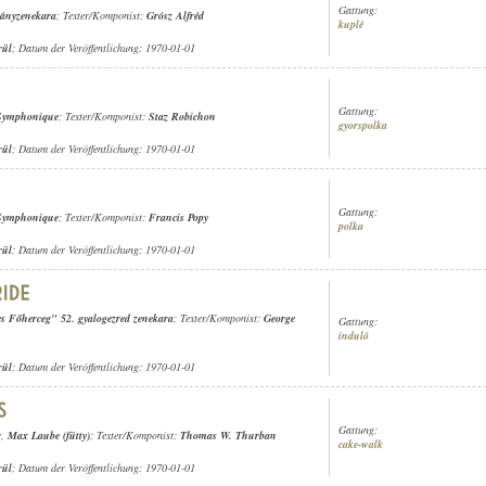
Gattung:
gányzenekara
; Texter/Komponist:
Grósz Alfréd
kuplé
rül
; Datum der Veröffentlichung: 1970-01-01
Gattung:
 Symphonique
; Texter/Komponist:
Staz Robichon
gyorspolka
rül
; Datum der Veröffentlichung: 1970-01-01
Gattung:
 Symphonique
; Texter/Komponist:
Francis Popy
polka
rül
; Datum der Veröffentlichung: 1970-01-01
yes Főherceg" 52. gyalogezred zenekara
; Texter/Komponist:
George
Gattung:
induló
rül
; Datum der Veröffentlichung: 1970-01-01
Gattung:
r
,
Max Laube (fütty)
; Texter/Komponist:
Thomas W. Thurban
cake-walk
rül
; Datum der Veröffentlichung: 1970-01-01