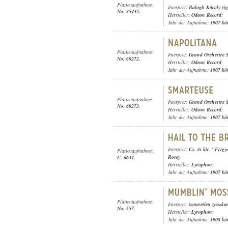
Plattenaufnahme:
Interpret:
Balogh Károly ci
No. 35445.
Hersteller:
Odeon Record
;
Jahr der Aufnahme:
1907 kö
Plattenaufnahme:
Interpret:
Grand Orchestre
No. 60272.
Hersteller:
Odeon Record
;
Jahr der Aufnahme:
1907 kö
Plattenaufnahme:
Interpret:
Grand Orchestre
No. 60273.
Hersteller:
Odeon Record
;
Jahr der Aufnahme:
1907 kö
Interpret:
Cs. és kir. "Frig
Plattenaufnahme:
Rosey
U. 6634.
Hersteller:
Lyrophon
;
Jahr der Aufnahme:
1907 kö
Plattenaufnahme:
Interpret:
ismeretlen zeneka
No. 557.
Hersteller:
Lyrophon
;
Jahr der Aufnahme:
1908 kö