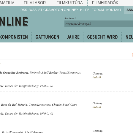
MAFILM
FILMLABOR
FILMKULTÚRA
FILMHIRADÓK
RSS
WAS IST GRAMOFON ONLINE?
HILFE
FORUM
KONTAKT
AN
Hören Sie zu!
Suchwort:
Machen Sie mit!
Reden Sie mit!
Empfehlen Sie
weiter!
de-Grenadier-Regiment
, Vezényel:
Adolf Becker
; Texter/Komponist:
Gattung:
induló
rül
; Datum der Veröffentlichung: 1970-01-01
Gattung:
e Bosc du Bal Tabarin
; Texter/Komponist:
Charles-Bozel Clerc
induló
rül
; Datum der Veröffentlichung: 1970-01-01
Gattung:
; Texter/Komponist:
Abe Holzmann