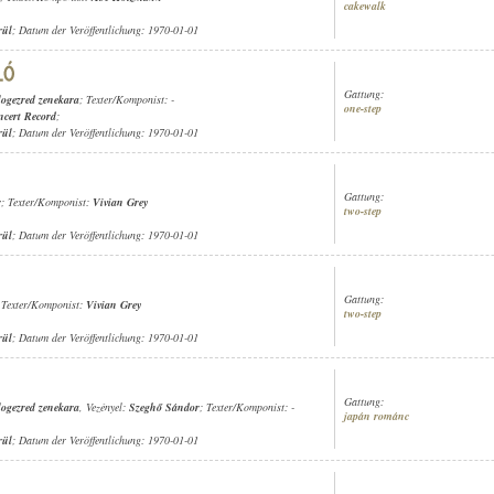
cakewalk
rül
; Datum der Veröffentlichung: 1970-01-01
Gattung:
alogezred zenekara
; Texter/Komponist: -
one-step
cert Record
;
rül
; Datum der Veröffentlichung: 1970-01-01
Gattung:
r
; Texter/Komponist:
Vivian Grey
two-step
rül
; Datum der Veröffentlichung: 1970-01-01
Gattung:
 Texter/Komponist:
Vivian Grey
two-step
rül
; Datum der Veröffentlichung: 1970-01-01
Gattung:
alogezred zenekara
, Vezényel:
Szeghő Sándor
; Texter/Komponist: -
japán románc
rül
; Datum der Veröffentlichung: 1970-01-01