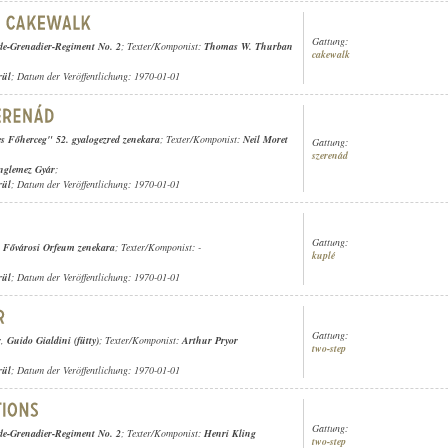
Gattung:
de-Grenadier-Regiment No. 2
; Texter/Komponist:
Thomas W. Thurban
cakewalk
rül
; Datum der Veröffentlichung: 1970-01-01
yes Főherceg" 52. gyalogezred zenekara
; Texter/Komponist:
Neil Moret
Gattung:
szerenád
nglemez Gyár
;
rül
; Datum der Veröffentlichung: 1970-01-01
Gattung:
,
Fővárosi Orfeum zenekara
; Texter/Komponist: -
kuplé
rül
; Datum der Veröffentlichung: 1970-01-01
Gattung:
r
,
Guido Gialdini (fütty)
; Texter/Komponist:
Arthur Pryor
two-step
rül
; Datum der Veröffentlichung: 1970-01-01
Gattung:
de-Grenadier-Regiment No. 2
; Texter/Komponist:
Henri Kling
two-step