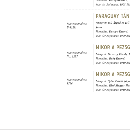
Hersteller:
Dacapo-Record
;
Jahr der Aufnahme:
1908.10
Interpret:
Toll Árpád és Tol
Plattenaufnahme:
Juan
U-8129.
Hersteller:
Dacapo-Record
;
Jahr der Aufnahme:
1909 kö
Plattenaufnahme:
Interpret:
Ferenczy Károly
,
No. 1257.
Hersteller:
Baby-Record
;
Jahr der Aufnahme:
1910 kö
Plattenaufnahme:
Interpret:
Győri Parádi Józs
8506
Hersteller:
Első Magyar Ha
Jahr der Aufnahme:
1910 kö