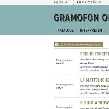
FILMALAP
FILMARCHÍVUM
Das möchte ich im GramofonRadio hören!
Interpret:
Kaiser Franz-Gar
Plattenaufnahme:
George Rosey
1-11072
Hersteller:
Favorite Record
;
Jahr der Aufnahme:
1905 kö
Plattenaufnahme:
Interpret:
Orchestre August
1-1030
Hersteller:
Favorite Record
;
Jahr der Aufnahme:
1905 kö
Plattenaufnahme:
Interpret:
Favorite-Orchester