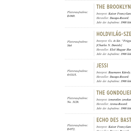
Plattenaufnahme:
Interpret:
Kaiser Franz-Gar
D-969.
Hersteller:
Dacapo-Record
;
Jahr der Aufnahme:
1908 kö
Interpret:
Cs. és kir. "Frig
Plattenaufnahme:
[Charles N. Daniels]
564
Hersteller:
Első Magyar Ha
Jahr der Aufnahme:
1908 kö
Plattenaufnahme:
Interpret:
Baumann Károly
O-5115.
Hersteller:
Dacapo-Record
;
Jahr der Aufnahme:
1908 kö
Plattenaufnahme:
Interpret:
ismeretlen zeneka
No. 3128.
Hersteller:
Arena-Record
;
Jahr der Aufnahme:
1908 kö
Plattenaufnahme:
Interpret:
Kaiser Franz-Gar
D-972.