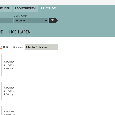
MELDEN
REGISTRIEREN
HU
EN
DE
Suche nach:
Allgemein
RSS
Sortieren:
Jahr der Aufnahme
0
Anhören
0
gefällt es
0
Beitrag
0
Anhören
0
gefällt es
0
Beitrag
0
Anhören
0
gefällt es