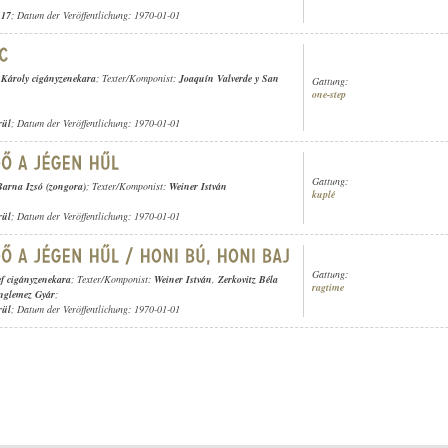
.17
; Datum der Veröffentlichung: 1970-01-01
l Károly cigányzenekara
; Texter/Komponist:
Joaquín Valverde y San
Gattung:
one-step
rül
; Datum der Veröffentlichung: 1970-01-01
Gattung:
Barna Izsó (zongora)
; Texter/Komponist:
Weiner István
kuplé
rül
; Datum der Veröffentlichung: 1970-01-01
Gattung:
ef cigányzenekara
; Texter/Komponist:
Weiner István
,
Zerkovitz Béla
ragtime
nglemez Gyár
;
rül
; Datum der Veröffentlichung: 1970-01-01