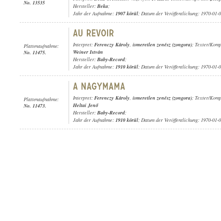
No. 13535
Hersteller:
Beka
;
Jahr der Aufnahme:
1907 körül
; Datum der Veröffentlichung: 1970-01-
Interpret:
Ferenczy Károly
,
ismeretlen zenész (zongora)
; Texter/Komp
Plattenaufnahme:
Weiner István
No. 11475.
Hersteller:
Baby-Record
;
Jahr der Aufnahme:
1910 körül
; Datum der Veröffentlichung: 1970-01-
Interpret:
Ferenczy Károly
,
ismeretlen zenész (zongora)
; Texter/Komp
Plattenaufnahme:
Heltai Jenő
No. 11473.
Hersteller:
Baby-Record
;
Jahr der Aufnahme:
1910 körül
; Datum der Veröffentlichung: 1970-01-