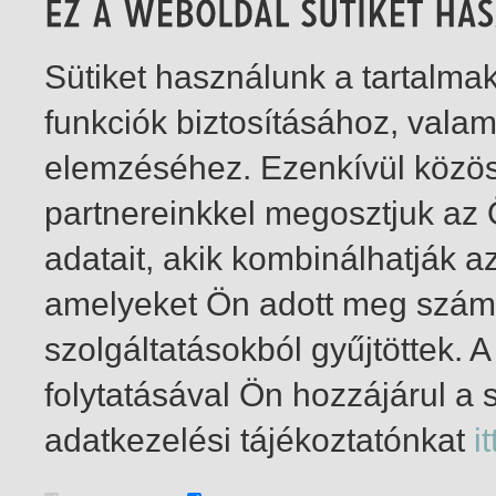
Sütiket használunk a tartalm
funkciók biztosításához, vala
elemzéséhez. Ezenkívül közö
partnereinkkel megosztjuk az
adatait, akik kombinálhatják a
amelyeket Ön adott meg számu
szolgáltatásokból gyűjtöttek.
folytatásával Ön hozzájárul a 
1-5
/ insgesamt 5 Treffer
adatkezelési tájékoztatónkat
it