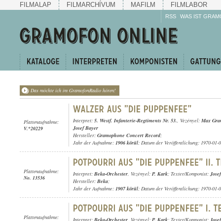
FILMALAP
FILMARCHÍVUM
MAFILM
FILMLABOR
RSS
WAS IST GRAM
Das möchte ich im GramofonRadio hören!
Interpret:
5. Westf. Infanterie-Regtiments Nr. 53.
, Vezényel:
Max Gra
Plattenaufnahme:
Josef Bayer
V.*20229
Hersteller:
Gramophone Concert Record
;
Jahr der Aufnahme:
1906 körül
; Datum der Veröffentlichung: 1970-01-
Plattenaufnahme:
Interpret:
Beka-Orchester
, Vezényel:
P. Kark
; Texter/Komponist:
Jose
No. 13536
Hersteller:
Beka
;
Jahr der Aufnahme:
1907 körül
; Datum der Veröffentlichung: 1970-01-
Plattenaufnahme:
Interpret:
Beka-Orchester
, Vezényel:
P. Kark
; Texter/Komponist:
Jose