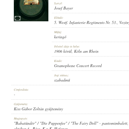
Szerző:
Josef Bayer
Előadó:
5. Westf. Infanterie-Regtiments Nr. 53.
, Vezén
1906 KÖRÜL
Műfaj:
MEGJELENÉS IDEJE:
keringő
Felvétel ideje és helye:
1906 körül
, Köln am Rhein
Kiadó:
Gramophone Concert Record
GRAMOPHONE CONCERT RECORD
Jogi státusz:
KIADÓ:
szabadmű
Címfordítás:
-
Gyűjtemény:
Kiss Gábor Zoltán gyűjtemény
V.*20229
Megjegyzés:
LEMEZSZÁM:
"Babatündér" / "Die Puppenfee" / "The Fairy Doll" - pantomimbalett,
október 4., Bécs, K.u.K. Hofoper