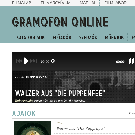
FILMALAP
FILMARCHÍVUM
MAFILM
FILMLABOR
00:00
00:00
JOSEF BAYER
SZERZŐ:
Walzer aus "Die Puppenfee"
Kulcsszavak:
romantika
die puppenfee
the fairy doll
30 m
KERINGŐ
Cím:
MŰFAJ:
Walzer aus "Die Puppenfee"