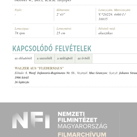
Nyelv:
Időtartam:
Lemezszám, Matricaszám:
-
2' 43"
V.*20229, 4460 I /
10035
Lemeztípus:
Lemezméret:
Felvételi mód:
78 rpm
25 cm
akusztikus
5. WESTF. INFANTERIE-REGTIMENTS NR. 53.
, VEZÉNYEL:
MAX GR
ELŐADÓ:
az előadótól
a szerzőtől
a műfajból
az évből
WALZER AUS "FLEDERMAUS"
Előadó:
5. Westf. Infanterie-Regtiments Nr. 53.
, Vezényel:
Max Granzow
; Szerző:
Johann Straus
1906 körül
26 lejátszás