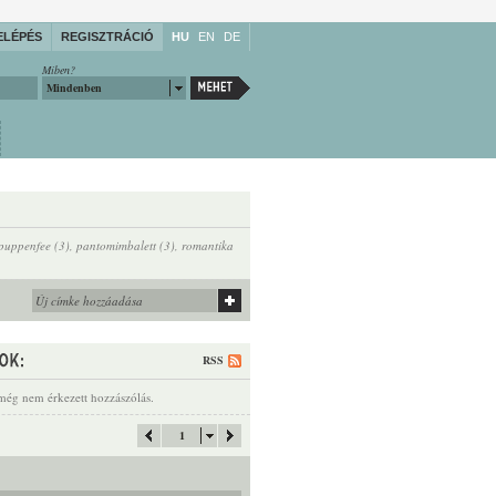
ELÉPÉS
REGISZTRÁCIÓ
HU
EN
DE
Miben?
Mindenben
 puppenfee (3)
,
pantomimbalett (3)
,
romantika
RSS
még nem érkezett hozzászólás.
1