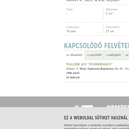
Nyelv:
Időtartam:
-
2' 43"
Lemeztípus:
Lemezméret:
78 rpm
25 cm
5. WESTF. INFANTERIE-REGTIMEN
ELŐADÓ:
az előadótól
a szerzőtől
a műfajból
az
WALZER AUS "FLEDERMAUS"
Előadó:
5. Westf. Infanterie-Regtiments Nr. 53.
, Ve
1906 körül
26 lejátszás
Sütiket használunk a tartalmak személyre szabásáho
weboldalhasználatra vonatkozó adatait, akik kombinál