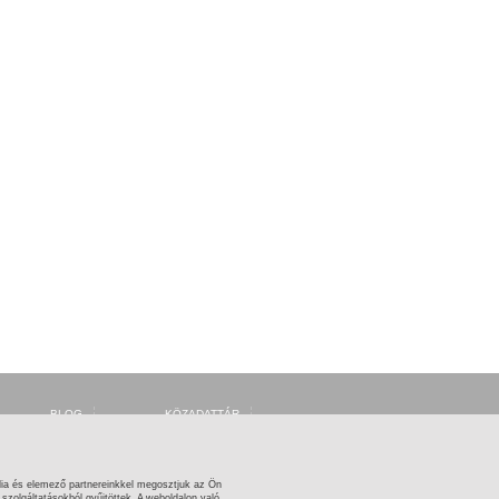
BLOG
KÖZADATTÁR
FÓRUM
MSZH
FACEBOOK
ARTISJUS
TWITTER
OSZMI
OSZK ZENEMŰTÁR
ia és elemező partnereinkkel megosztjuk az Ön
zolgáltatásokból gyűjtöttek. A weboldalon való