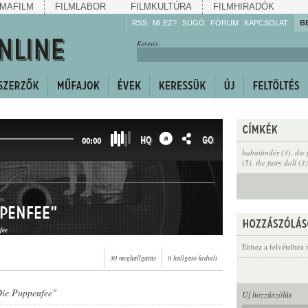
MAFILM
FILMLABOR
FILMKULTÚRA
FILMHIRADÓK
RSS
MI EZ?
SÚGÓ
FÓRUM
KAPCSOLAT
B
Hallgassa!
Keresés:
Gyarapítsa!
Kövesse!
Ossza meg!
HQ
GO
00:00
babatündér (3)
,
die
(5)
,
the fairy doll (3)
ppenfee"
fee
Ehhez a felvételhez 
30 meghallgatás
0 hallgató kedveli
Die Puppenfee"
Új hozzászólás