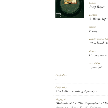
Szerző:
Josef Bayer
Előadó:
5. Westf. Inf
1906 KÖRÜL
Műfaj:
MEGJELENÉS IDEJE:
keringő
Felvétel ideje és hel
1906 körül
, 
Kiadó:
Gramophone 
GRAMOPHONE CONCERT RECORD
Jogi státusz:
KIADÓ:
szabadmű
Címfordítás:
-
Gyűjtemény:
Kiss Gábor Zoltán gyűjtemény
V.*20229
Megjegyzés:
LEMEZSZÁM:
"Babatündér" / "Die Puppenfee" / "Th
október 4., Bécs, K.u.K. Hofoper