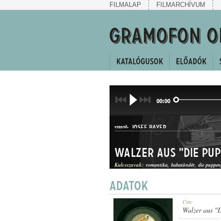
FILMALAP
FILMARCHÍVUM
00:00
JOSEF BAYER
SZERZŐ:
Walzer aus "Die Pu
Kulcsszavak:
romantika
babatündér
die puppen
KERINGŐ
Cím:
MŰFAJ:
Walzer aus "