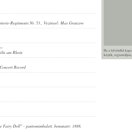
anterie-Regtiments Nr. 53.
, Vezényel:
Max Granzow
ye:
Ha a felvétellel kap
Köln am Rhein
kérjük,
regisztráljon
Concert Record
e Fairy Doll" - pantomimbalett, bemutató: 1888.