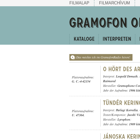
FILMALAP
FILMARCHÍVUM
Das möchte ich im GramofonRadio hören!
Interpret:
Leopold Demuth
,
Plattenaufnahme:
Raimund
G. C.-4-42154
Hersteller:
Gramophone Con
Jahr der Aufnahme:
1906 kö
Interpret:
Parlagi Kornélia
,
Plattenaufnahme:
Texter/Komponist:
Jacobi Vi
U. 47304.
Hersteller:
Lyrophon
;
Jahr der Aufnahme:
1909 kö