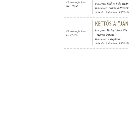
Plattenaufnahme:
Interpret:
Radics Béla cigán
No. 15595.
Hersteller:
Jumbola-Record
;
Jahr der Aufnahme:
1909 kö
Interpret:
Parlagi Kornélia
,
Plattenaufnahme:
-
Martos Ferenc
U. 47275.
Hersteller:
Lyrophon
;
Jahr der Aufnahme:
1909 kö