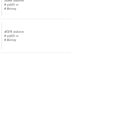
15595
Anhören
0
gefällt es
0
Beitrag
47275
Anhören
0
gefällt es
0
Beitrag