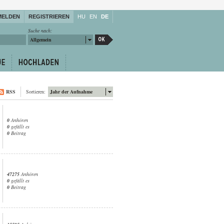
MELDEN
REGISTRIEREN
HU
EN
DE
Suche nach:
Allgemein
RSS
Sortieren:
Jahr der Aufnahme
0
Anhören
0
gefällt es
0
Beitrag
47275
Anhören
0
gefällt es
0
Beitrag