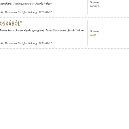
Gattung:
yzenekara
; Texter/Komponist:
Jacobi Viktor
keringő
rül
; Datum der Veröffentlichung: 1970-01-01
Pintér Imre
,
Revere Gyula (zongora)
; Texter/Komponist:
Jacobi Viktor
Gattung:
duett
rül
; Datum der Veröffentlichung: 1970-01-01