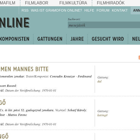
MAFILM
FILMLABOR
FILMKULTÚRA
FILMHIRADÓK
RSS
WAS IST GRAMOFON ONLINE?
HILFE
FORUM
KONTAKT
AN
Hören Sie zu!
Suchwort:
Machen Sie mit!
Reden Sie mit!
Empfehlen Sie
weiter!
ismeretlen zenekar
; Texter/Komponist:
Conradin Kreutzer
-
Ferdinand
Gattung:
dal
cert Record
;
rül
; Datum der Veröffentlichung: 1970-01-01
Cs. és kir. pécsi 52. gyalogezred zenekara
, Vezényel:
Scharf Károly
;
Gattung:
ktor
-
Martos Ferenc
keringő
rül
; Datum der Veröffentlichung: 1970-01-01