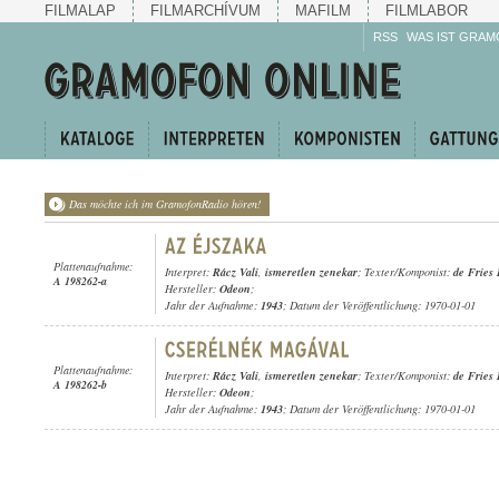
FILMALAP
FILMARCHÍVUM
MAFILM
FILMLABOR
RSS
WAS IST GRAM
Das möchte ich im GramofonRadio hören!
Plattenaufnahme:
Interpret:
Rácz Vali
,
ismeretlen zenekar
; Texter/Komponist:
de Fries 
A 198262-a
Hersteller:
Odeon
;
Jahr der Aufnahme:
1943
; Datum der Veröffentlichung: 1970-01-01
Plattenaufnahme:
Interpret:
Rácz Vali
,
ismeretlen zenekar
; Texter/Komponist:
de Fries 
A 198262-b
Hersteller:
Odeon
;
Jahr der Aufnahme:
1943
; Datum der Veröffentlichung: 1970-01-01