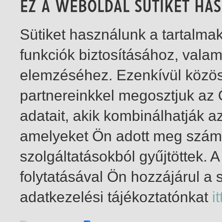
Sütiket használunk a tartalm
funkciók biztosításához, vala
elemzéséhez. Ezenkívül közö
partnereinkkel megosztjuk az
adatait, akik kombinálhatják a
amelyeket Ön adott meg számu
szolgáltatásokból gyűjtöttek.
folytatásával Ön hozzájárul a 
1-2
/ insgesamt 2 Treffer
adatkezelési tájékoztatónkat
it