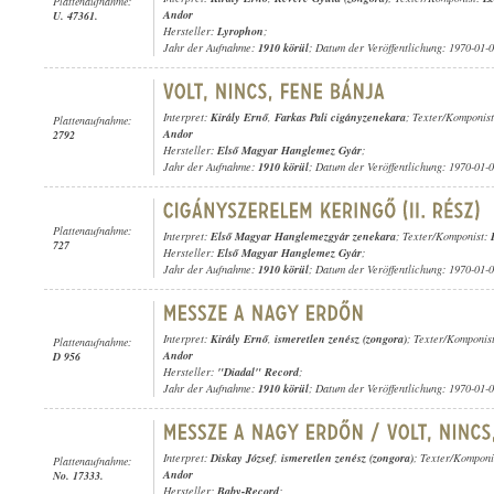
Plattenaufnahme:
Andor
U. 47361.
Hersteller:
Lyrophon
;
Jahr der Aufnahme:
1910 körül
; Datum der Veröffentlichung: 1970-01-
Interpret:
Király Ernő
,
Farkas Pali cigányzenekara
; Texter/Komponis
Plattenaufnahme:
Andor
2792
Hersteller:
Első Magyar Hanglemez Gyár
;
Jahr der Aufnahme:
1910 körül
; Datum der Veröffentlichung: 1970-01-
Plattenaufnahme:
Interpret:
Első Magyar Hanglemezgyár zenekara
; Texter/Komponist:
727
Hersteller:
Első Magyar Hanglemez Gyár
;
Jahr der Aufnahme:
1910 körül
; Datum der Veröffentlichung: 1970-01-
Interpret:
Király Ernő
,
ismeretlen zenész (zongora)
; Texter/Komponis
Plattenaufnahme:
Andor
D 956
Hersteller:
"Diadal" Record
;
Jahr der Aufnahme:
1910 körül
; Datum der Veröffentlichung: 1970-01-
Interpret:
Diskay József
,
ismeretlen zenész (zongora)
; Texter/Komponi
Plattenaufnahme:
Andor
No. 17333.
Hersteller:
Baby-Record
;