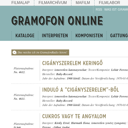
FILMALAP
FILMARCHÍVUM
MAFILM
FILMLABOR
RSS
WAS IST GRAM
Das möchte ich im GramofonRadio hören!
Plattenaufnahme:
Interpret:
ismeretlen katonazenekar
; Texter/Komponist:
Lehár Feren
No. 4612.
Hersteller:
Baby-Record
;
Jahr der Aufnahme:
1908 körül
; Datum der Veröffentlichung: 1970-01-
Plattenaufnahme:
Interpret:
ismeretlen katonazenekar
; Texter/Komponist:
Lehár Feren
No. 4611.
Hersteller:
Baby-Record
;
Jahr der Aufnahme:
1908 körül
; Datum der Veröffentlichung: 1970-01-
Interpret:
Király Ernő
,
Harmath Ilona
,
ismeretlen zenész (zongora)
;
Plattenaufnahme:
Ferenc
-
Gábor Andor
D 946