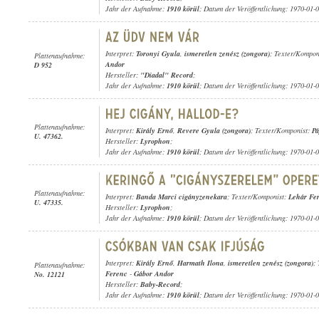
Jahr der Aufnahme:
1910 körül
; Datum der Veröffentlichung: 1970-01-
Interpret:
Toronyi Gyula
,
ismeretlen zenész (zongora)
; Texter/Kompon
Plattenaufnahme:
Andor
D 952
Hersteller:
"Diadal" Record
;
Jahr der Aufnahme:
1910 körül
; Datum der Veröffentlichung: 1970-01-
Plattenaufnahme:
Interpret:
Király Ernő
,
Revere Gyula (zongora)
; Texter/Komponist:
Pá
U. 47362.
Hersteller:
Lyrophon
;
Jahr der Aufnahme:
1910 körül
; Datum der Veröffentlichung: 1970-01-
Plattenaufnahme:
Interpret:
Banda Marci cigányzenekara
; Texter/Komponist:
Lehár Fe
U. 47335.
Hersteller:
Lyrophon
;
Jahr der Aufnahme:
1910 körül
; Datum der Veröffentlichung: 1970-01-
Interpret:
Király Ernő
,
Harmath Ilona
,
ismeretlen zenész (zongora)
;
Plattenaufnahme:
Ferenc
-
Gábor Andor
No. 12121
Hersteller:
Baby-Record
;
Jahr der Aufnahme:
1910 körül
; Datum der Veröffentlichung: 1970-01-