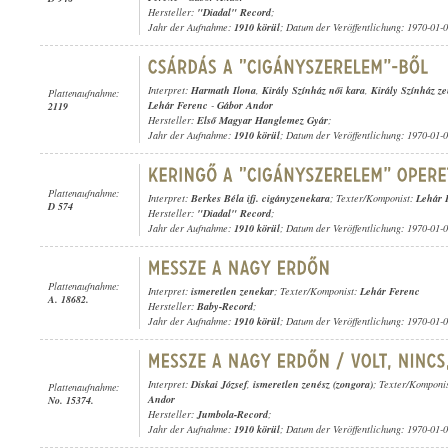
Hersteller:
"Diadal" Record
;
Jahr der Aufnahme:
1910 körül
; Datum der Veröffentlichung: 1970-01-
Interpret:
Harmath Ilona
,
Király Színház női kara
,
Király Színház z
Plattenaufnahme:
Lehár Ferenc
-
Gábor Andor
2119
Hersteller:
Első Magyar Hanglemez Gyár
;
Jahr der Aufnahme:
1910 körül
; Datum der Veröffentlichung: 1970-01-
Plattenaufnahme:
Interpret:
Berkes Béla ifj. cigányzenekara
; Texter/Komponist:
Lehár 
D 574
Hersteller:
"Diadal" Record
;
Jahr der Aufnahme:
1910 körül
; Datum der Veröffentlichung: 1970-01-
Plattenaufnahme:
Interpret:
ismeretlen zenekar
; Texter/Komponist:
Lehár Ferenc
A. 18682.
Hersteller:
Baby-Record
;
Jahr der Aufnahme:
1910 körül
; Datum der Veröffentlichung: 1970-01-
Interpret:
Diskai József
,
ismeretlen zenész (zongora)
; Texter/Komponi
Plattenaufnahme:
Andor
No. 15374.
Hersteller:
Jumbola-Record
;
Jahr der Aufnahme:
1910 körül
; Datum der Veröffentlichung: 1970-01-