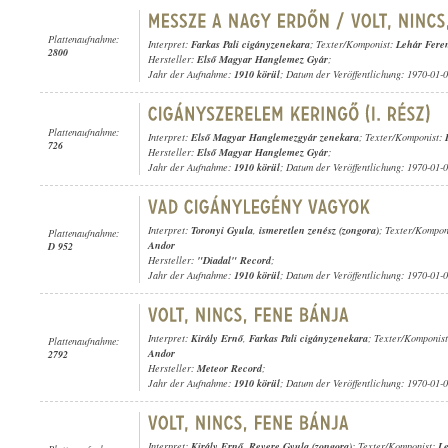
Plattenaufnahme:
Interpret:
Farkas Pali cigányzenekara
; Texter/Komponist:
Lehár Fere
2800
Hersteller:
Első Magyar Hanglemez Gyár
;
Jahr der Aufnahme:
1910 körül
; Datum der Veröffentlichung: 1970-01-
Plattenaufnahme:
Interpret:
Első Magyar Hanglemezgyár zenekara
; Texter/Komponist:
726
Hersteller:
Első Magyar Hanglemez Gyár
;
Jahr der Aufnahme:
1910 körül
; Datum der Veröffentlichung: 1970-01-
Interpret:
Toronyi Gyula
,
ismeretlen zenész (zongora)
; Texter/Kompon
Plattenaufnahme:
Andor
D 952
Hersteller:
"Diadal" Record
;
Jahr der Aufnahme:
1910 körül
; Datum der Veröffentlichung: 1970-01-
Interpret:
Király Ernő
,
Farkas Pali cigányzenekara
; Texter/Komponis
Plattenaufnahme:
Andor
2792
Hersteller:
Meteor Record
;
Jahr der Aufnahme:
1910 körül
; Datum der Veröffentlichung: 1970-01-
Interpret:
Király Ernő
,
Revere Gyula (zongora)
; Texter/Komponist:
Le