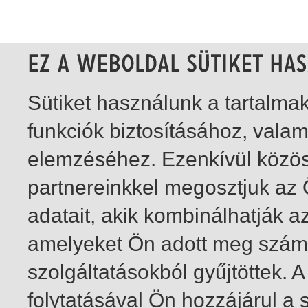
Sütiket használunk a tartalm
funkciók biztosításához, vala
elemzéséhez. Ezenkívül közö
partnereinkkel megosztjuk az
adatait, akik kombinálhatják a
amelyeket Ön adott meg számu
szolgáltatásokból gyűjtöttek.
folytatásával Ön hozzájárul a 
1-20
/ insgesamt 49 Treffer