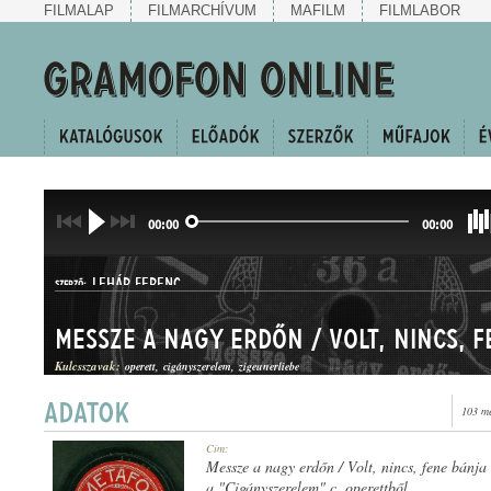
FILMALAP
FILMARCHÍVUM
MAFILM
FILMLABOR
00:00
00:00
LEHÁR FERENC
SZERZŐ:
Messze a nagy erdőn / Volt, nincs, 
Kulcsszavak:
operett
cigányszerelem
zigeunerliebe
103 me
HALLGATÓ
Cím:
MŰFAJ:
Messze a nagy erdőn / Volt, nincs, fene bánja
a "Cigányszerelem" c. operettből