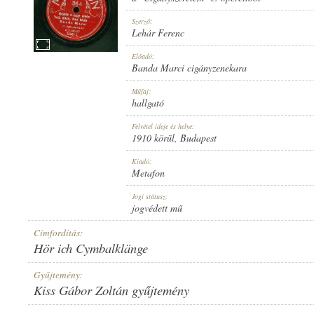
Szerző:
Lehár Ferenc
Előadó:
Banda Marci cigányzenekara
1910 KÖRÜL
MEGJELENÉS IDEJE:
Műfaj:
hallgató
Felvétel ideje és helye:
1910 körül
, Budapest
Kiadó:
Metafon
METAFON
KIADÓ:
Jogi státusz:
jogvédett mű
Címfordítás:
Hör ich Cymbalklänge
Gyűjtemény:
Kiss Gábor Zoltán gyűjtemény
36 A
LEMEZSZÁM: