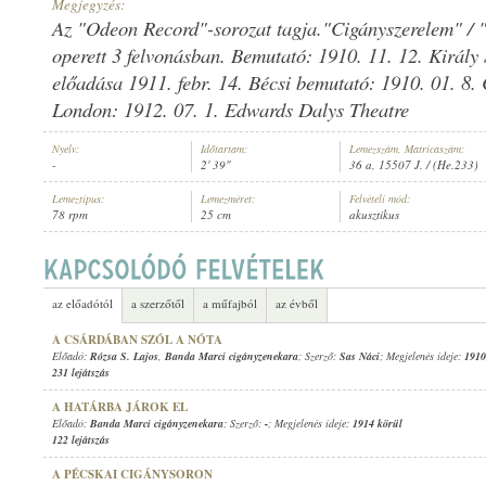
Megjegyzés:
Az "Odeon Record"-sorozat tagja."Cigányszerelem" / "
operett 3 felvonásban. Bemutató: 1910. 11. 12. Király 
előadása 1911. febr. 14. Bécsi bemutató: 1910. 01. 8. 
London: 1912. 07. 1. Edwards Dalys Theatre
BANDA MARCI CIGÁNYZENEKARA
ELŐADÓ:
Nyelv:
Időtartam:
Lemezszám, Matricaszám:
-
2' 39"
36 a, 15507 J. / (He.233)
Lemeztípus:
Lemezméret:
Felvételi mód:
78 rpm
25 cm
akusztikus
az előadótól
a szerzőtől
a műfajból
az évből
A CSÁRDÁBAN SZÓL A NÓTA
Előadó:
Rózsa S. Lajos
,
Banda Marci cigányzenekara
; Szerző:
Sas Náci
; Megjelenés ideje:
1910
231 lejátszás
A HATÁRBA JÁROK EL
Előadó:
Banda Marci cigányzenekara
; Szerző:
-
; Megjelenés ideje:
1914 körül
122 lejátszás
A PÉCSKAI CIGÁNYSORON