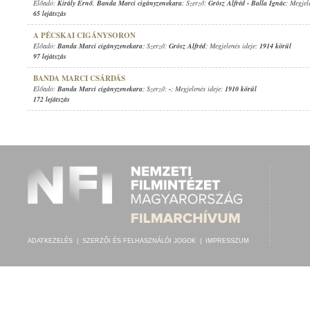
Előadó:
Király Ernő
,
Banda Marci cigányzenekara
; Szerző:
Grósz Alfréd
-
Balla Ignác
; Megjel
65 lejátszás
A PÉCSKAI CIGÁNYSORON
Előadó:
Banda Marci cigányzenekara
; Szerző:
Grósz Alfréd
; Megjelenés ideje:
1914 körül
97 lejátszás
BANDA MARCI CSÁRDÁS
Előadó:
Banda Marci cigányzenekara
; Szerző:
-
; Megjelenés ideje:
1910 körül
172 lejátszás
ADATKEZELÉS
|
SZERZŐI ÉS FELHASZNÁLÓI JOGOK
|
IMPRESSZUM