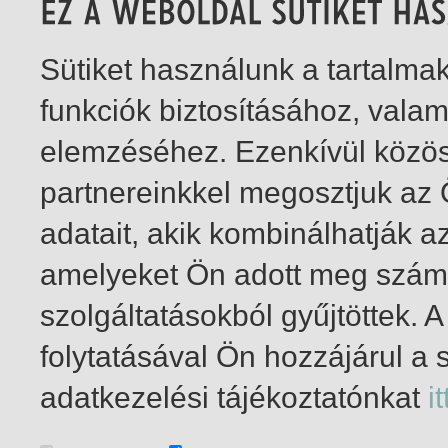
Sütiket használunk a tartalm
funkciók biztosításához, vala
elemzéséhez. Ezenkívül közö
partnereinkkel megosztjuk az
adatait, akik kombinálhatják a
amelyeket Ön adott meg számu
szolgáltatásokból gyűjtöttek.
folytatásával Ön hozzájárul a 
1-1
/ insgesamt 1 Treffer
adatkezelési tájékoztatónkat
it