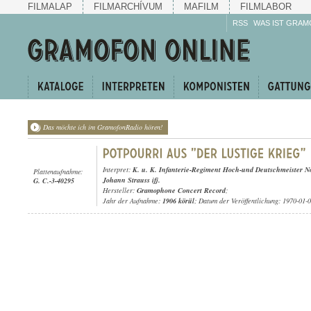
FILMALAP
FILMARCHÍVUM
MAFILM
FILMLABOR
RSS
WAS IST GRAM
Das möchte ich im GramofonRadio hören!
Interpret:
K. u. K. Infanterie-Regiment Hoch-und Deutschmeister No
Plattenaufnahme:
Johann Strauss ifj.
G. C.-3-40295
Hersteller:
Gramophone Concert Record
;
Jahr der Aufnahme:
1906 körül
; Datum der Veröffentlichung: 1970-01-