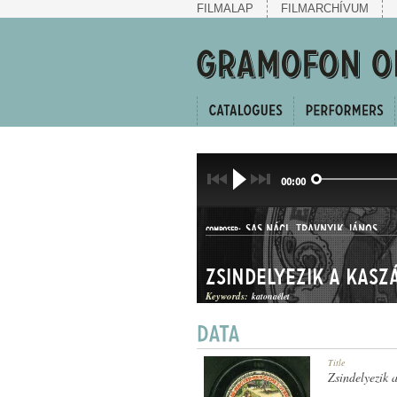
FILMALAP
FILMARCHÍVUM
00:00
SAS NÁCI
,
TRAVNYIK JÁNOS
COMPOSER:
Keywords:
katonaélet
HALLGATÓ
Title
GENRE:
Zsindelyezik a