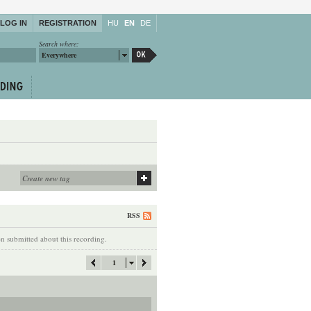
LOG IN
REGISTRATION
HU
EN
DE
Search where:
Everywhere
RSS
 submitted about this recording.
1