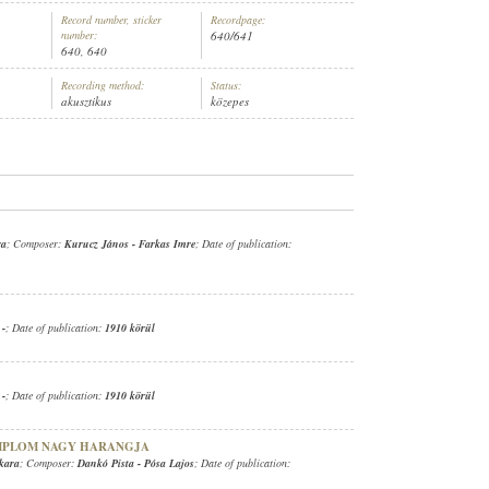
Record number, sticker
Recordpage:
number:
640/641
640, 640
Recording method:
Status:
akusztikus
közepes
ARA
ra
; Composer:
Kurucz János
-
Farkas Imre
; Date of publication:
:
-
; Date of publication:
1910 körül
:
-
; Date of publication:
1910 körül
EMPLOM NAGY HARANGJA
kara
; Composer:
Dankó Pista
-
Pósa Lajos
; Date of publication: