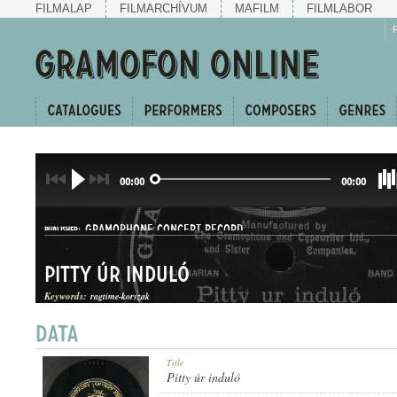
FILMALAP
FILMARCHÍVUM
MAFILM
FILMLABOR
00:00
00:00
GRAMOPHONE CONCERT RECORD
PUBLISHER:
Pitty úr induló
Keywords:
ragtime-korszak
G. C.-70298
Title
RECORD NUMBER:
Pitty úr induló