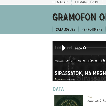
FILMALAP
FILMARCHÍVUM
00:00
SCHMIDT ANTAL
,
NÉPDAL
-
KÁL
COMPOSER:
Keywords:
zongora
HALLGATÓ ÉS CSÁRDÁS
Title
GENRE:
Sirassatok, h