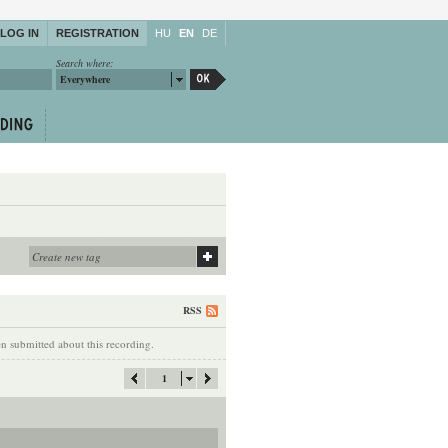
LOG IN
REGISTRATION
HU
EN
DE
Search where:
Everywhere
RSS
 submitted about this recording.
1