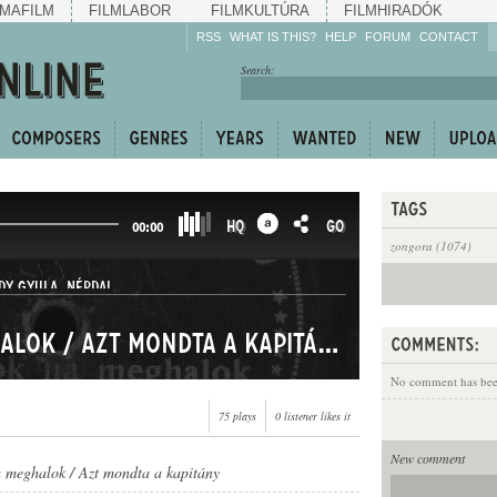
MAFILM
FILMLABOR
FILMKULTÚRA
FILMHIRADÓK
RSS
WHAT IS THIS?
HELP
FORUM
CONTACT
Listen!
Search:
Enrich!
Keep track of what is
happening!
Share!
HQ
GO
00:00
zongora (1074)
DY GYULA
,
NÉPDAL
Sirassatok, ha meghalok / Azt mondta a kapitány
No comment has been
75 plays
0 listener likes it
New comment
a meghalok / Azt mondta a kapitány