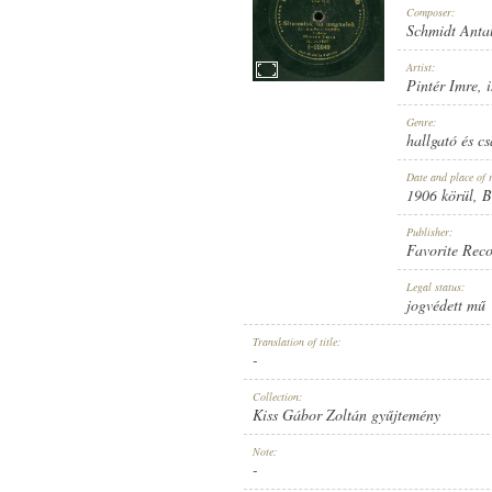
Composer:
Schmidt Anta
Artist:
Pintér Imre
,
1906 KÖRÜL
Genre:
PUBLICATION:
hallgató és c
Date and place of 
1906 körül
, 
Publisher:
Favorite Rec
FAVORITE RECORD
Legal status:
PUBLISHER:
jogvédett mű
Translation of title:
-
Collection:
Kiss Gábor Zoltán gyűjtemény
1-25649
Note:
RECORD NUMBER:
-