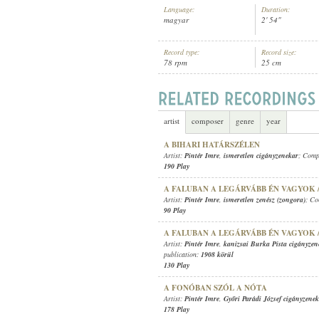
Language:
Duration:
magyar
2' 54"
Record type:
Record size:
78 rpm
25 cm
PINTÉR IMRE
,
ISMERETLEN ZENÉS
ARTIST:
artist
composer
genre
year
A BIHARI HATÁRSZÉLEN
Artist:
Pintér Imre
,
ismeretlen cigányzenekar
; Comp
190 Play
A FALUBAN A LEGÁRVÁBB ÉN VAGYOK /
Artist:
Pintér Imre
,
ismeretlen zenész (zongora)
; C
90 Play
A FALUBAN A LEGÁRVÁBB ÉN VAGYOK /
Artist:
Pintér Imre
,
kanizsai Burka Pista cigányzen
publication:
1908 körül
130 Play
A FONÓBAN SZÓL A NÓTA
Artist:
Pintér Imre
,
Győri Parádi József cigányzene
178 Play