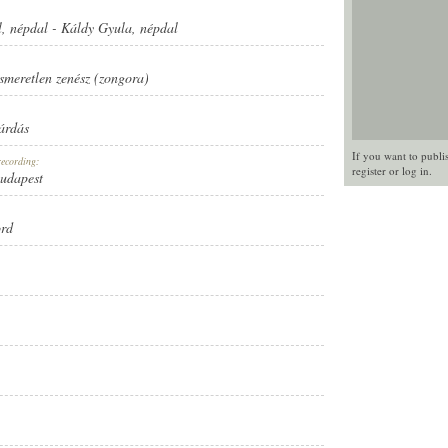
l
,
népdal
-
Káldy Gyula
,
népdal
ismeretlen zenész (zongora)
sárdás
If you want to publi
recording:
register
or
log in
.
Budapest
ord