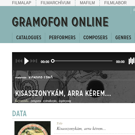
FILMALAP
FILMARCHÍVUM
MAFILM
FILMLABOR
00:00
00:00
KONDOR ERNŐ
COMPOSER:
Kisasszonykám, arra kérem...
Keywords:
zongora
szórakozás
cigányság
DAL
Title
GENRE:
Kisasszonykám, arra kérem...