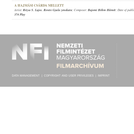
A HAJMÁSI CSÁRDA MELLETT
Artist:
Rózsa S. Lajos
,
Revere Gyula zenekara
; Composer:
Bajomi Böhm Hümér
; Date of publ
374 Play
DATA MANAGEMENT
|
COPYRIGHT AND USER PRIVILEGES
|
IMPRINT