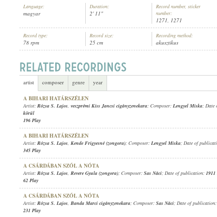
Language:
Duration:
Record number, sticker
magyar
2' 11"
number:
1271, 1271
Record type:
Record size:
Recording method:
78 rpm
25 cm
akusztikus
RÓZSA S. LAJOS
,
ORBÁN ÁRPÁD (ZONGORA)
ARTIST:
artist
composer
genre
year
A BIHARI HATÁRSZÉLEN
Artist:
Rózsa S. Lajos
,
veszprémi Kiss Jancsi cigányzenekara
; Composer:
Lengyel Miska
; Date 
körül
196 Play
A BIHARI HATÁRSZÉLEN
Artist:
Rózsa S. Lajos
,
Kende Frigyesné (zongora)
; Composer:
Lengyel Miska
; Date of publicat
345 Play
A CSÁRDÁBAN SZÓL A NÓTA
Artist:
Rózsa S. Lajos
,
Revere Gyula (zongora)
; Composer:
Sas Náci
; Date of publication:
1911 
62 Play
A CSÁRDÁBAN SZÓL A NÓTA
Artist:
Rózsa S. Lajos
,
Banda Marci cigányzenekara
; Composer:
Sas Náci
; Date of publication
231 Play