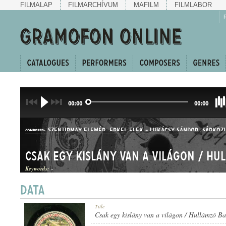
FILMALAP
FILMARCHÍVUM
MAFILM
FILMLABOR
00:00
00:00
SZENTIRMAY ELEMÉR
,
ERKEL ELEK
-
LUKÁCSY SÁNDOR
,
SÁRKÖZI
COMPOSER:
Keywords:
-
HALLGATÓ
Title
GENRE:
Csak egy kislány van a világon / Hullámzó Ba