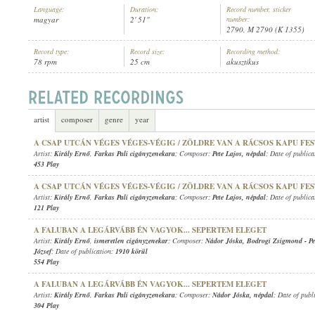
Language:
Duration:
Record number, sticker
magyar
2' 51"
number:
2790, M 2790 (K 1355)
Record type:
Record size:
Recording method:
78 rpm
25 cm
akusztikus
KIRÁLY ERNŐ
,
FARKAS PALI CIGÁNYZENEKARA
ARTIST:
artist
composer
genre
year
A CSAP UTCÁN VÉGES VÉGES-VÉGIG / ZÖLDRE VAN A RÁCSOS KAPU FE
Artist:
Király Ernő
,
Farkas Pali cigányzenekara
; Composer:
Pete Lajos
,
népdal
; Date of public
453 Play
A CSAP UTCÁN VÉGES VÉGES-VÉGIG / ZÖLDRE VAN A RÁCSOS KAPU FE
Artist:
Király Ernő
,
Farkas Pali cigányzenekara
; Composer:
Pete Lajos
,
népdal
; Date of public
121 Play
A FALUBAN A LEGÁRVÁBB ÉN VAGYOK... SEPERTEM ELEGET
Artist:
Király Ernő
,
ismeretlen cigányzenekar
; Composer:
Nádor Jóska
,
Bodrogi Zsigmond
-
P
József
; Date of publication:
1910 körül
554 Play
A FALUBAN A LEGÁRVÁBB ÉN VAGYOK... SEPERTEM ELEGET
Artist:
Király Ernő
,
Farkas Pali cigányzenekara
; Composer:
Nádor Jóska
,
népdal
; Date of publ
304 Play