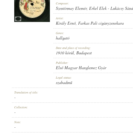
Composer:
Szentirmay Elemér
,
Erkel Elek
-
Lukácsy Sánd
Artist:
Király Ernő
,
Farkas Pali cigányzenekara
1910 KÖRÜL
Genre:
PUBLICATION:
hallgató
Date and place of recording:
1910 körül
, Budapest
Publisher:
Első Magyar Hanglemez Gyár
ELSŐ MAGYAR HANGLEMEZ GYÁR
Legal status:
PUBLISHER:
szabadmű
Translation of title:
-
Collection:
-
2790
Note:
RECORD NUMBER:
-