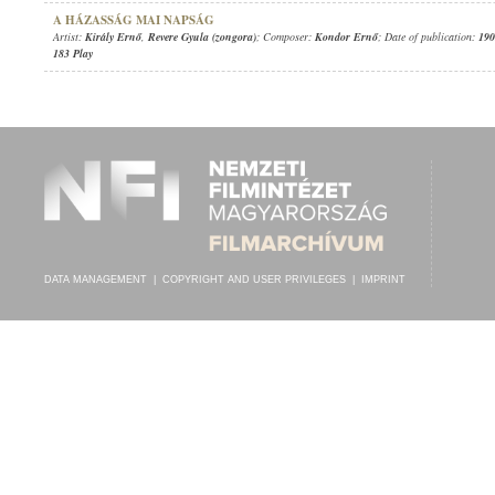
A HÁZASSÁG MAI NAPSÁG
Artist:
Király Ernő
,
Revere Gyula (zongora)
; Composer:
Kondor Ernő
; Date of publication:
190
183 Play
DATA MANAGEMENT
|
COPYRIGHT AND USER PRIVILEGES
|
IMPRINT