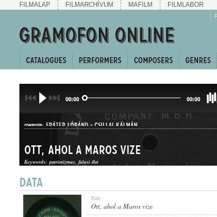
FILMALAP
FILMARCHÍVUM
MAFILM
FILMLABOR
00:00
00:00
FRÁTER LÓRÁND
-
CSILLAI KÁLMÁN
COMPOSER:
Ott, ahol a Maros vize
Keywords:
patriotizmus
falusi élet
CSÁRDÁS
Title
GENRE:
Ott, ahol a Maros vize