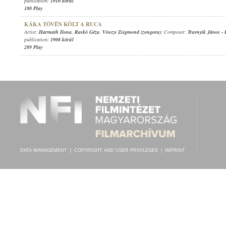
publication:
1910 körül
180 Play
KÁKA TÖVÉN KÖLT A RUCA
Artist:
Harmath Ilona
,
Raskó Géza
,
Vincze Zsigmond (zongora)
; Composer:
Travnyik János
-
publication:
1908 körül
289 Play
DATA MANAGEMENT
|
COPYRIGHT AND USER PRIVILEGES
|
IMPRINT