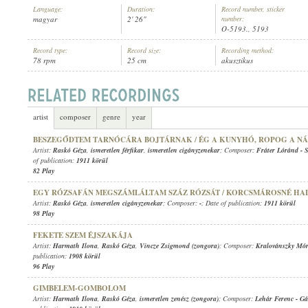
Language:
Duration:
Record number, sticker
magyar
2' 26"
number:
O-5193., 5193
Record type:
Record size:
Recording method:
78 rpm
25 cm
akusztikus
RASKÓ GÉZA
,
ISMERETLEN CIGÁNYZENEKAR
ARTIST:
artist
composer
genre
year
BESZEGŐDTEM TARNÓCÁRA BOJTÁRNAK / ÉG A KUNYHÓ, ROPOG A N
Artist:
Raskó Géza
,
ismeretlen férfikar
,
ismeretlen cigányzenekar
; Composer:
Fráter Lóránd
-
S
of publication:
1911 körül
82 Play
EGY RÓZSAFÁN MEGSZÁMLÁLTAM SZÁZ RÓZSÁT / KORCSMÁROSNÉ HAL
Artist:
Raskó Géza
,
ismeretlen cigányzenekar
; Composer:
-
; Date of publication:
1911 körül
98 Play
FEKETE SZEM ÉJSZAKÁJA
Artist:
Harmath Ilona
,
Raskó Géza
,
Vincze Zsigmond (zongora)
; Composer:
Kralovánszky Mó
publication:
1908 körül
96 Play
GIMBELEM-GOMBOLOM
Artist:
Harmath Ilona
,
Raskó Géza
,
ismeretlen zenész (zongora)
; Composer:
Lehár Ferenc
-
Gá