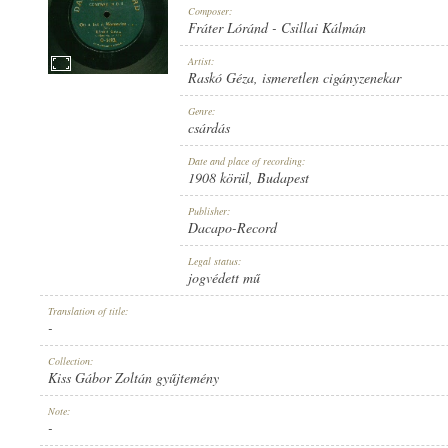
Composer:
Fráter Lóránd
-
Csillai Kálmán
Artist:
Raskó Géza
,
ismeretlen cigányzenekar
1908 KÖRÜL
Genre:
PUBLICATION:
csárdás
Date and place of recording:
1908 körül
, Budapest
Publisher:
Dacapo-Record
DACAPO-RECORD
Legal status:
PUBLISHER:
jogvédett mű
Translation of title:
-
Collection:
Kiss Gábor Zoltán gyűjtemény
O-5193.
Note:
RECORD NUMBER:
-