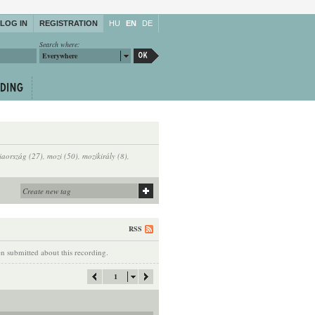
LOG IN
REGISTRATION
HU
EN
DE
Search where:
Everywhere
iaország (27)
,
mozi (50)
,
mozikirály (8)
,
RSS
 submitted about this recording.
1