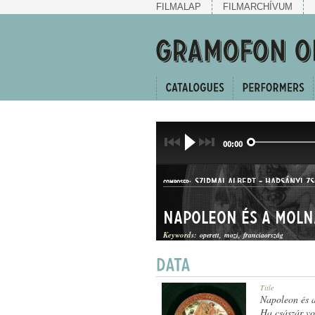
FILMALAP
FILMARCHÍVUM
00:00
SZIRMAI ALBERT
-
HARSÁNYI ZS
COMPOSER:
Napoleon és a mol
Keywords:
operett
mozi
franciaország
TWO-STEP
Title
GENRE:
Napoleon és 
Ha császár vo