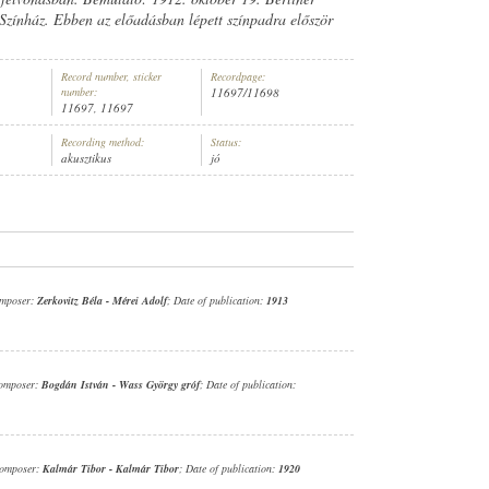
 Színház. Ebben az előadásban lépett színpadra először
Record number, sticker
Recordpage:
number:
11697/11698
11697, 11697
ERETLEN ZENEKAR
Recording method:
Status:
akusztikus
jó
omposer:
Zerkovitz Béla
-
Mérei Adolf
; Date of publication:
1913
omposer:
Bogdán István
-
Wass György gróf
; Date of publication:
Composer:
Kalmár Tibor
-
Kalmár Tibor
; Date of publication:
1920