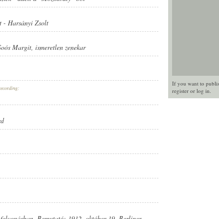
t
-
Harsányi Zsolt
Soós Margit
,
ismeretlen zenekar
If you want to publi
recording:
register
or
log in
.
rd
 felvonásban. Bemutató: 1912. október 19. Berliner