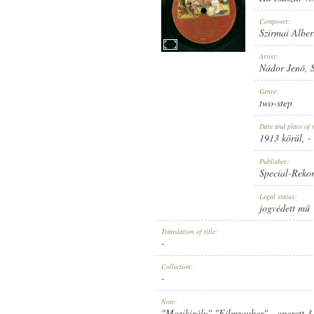
Composer:
Szirmai Alber
Artist:
Nádor Jenő
,
1913 KÖRÜL
PUBLICATION:
Genre:
two-step
Date and place of 
1913 körül
, -
Publisher:
Special-Reko
SPECIAL-REKORD
PUBLISHER:
Legal status:
jogvédett mű
Translation of title:
-
Collection:
-
11697
RECORD NUMBER:
Note:
"Mozikirály" "Filmzauber" - operett 3