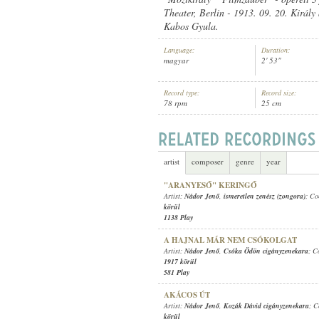
Theater, Berlin - 1913. 09. 20. Király
Kabos Gyula.
Language:
Duration:
magyar
2' 53"
NÁDOR JENŐ
,
SOÓS MARGIT
,
ISM
ARTIST:
Record type:
Record size:
78 rpm
25 cm
artist
composer
genre
year
"ARANYESŐ" KERINGŐ
Artist:
Nádor Jenő
,
ismeretlen zenész (zongora)
; C
körül
1138 Play
A HAJNAL MÁR NEM CSÓKOLGAT
Artist:
Nádor Jenő
,
Csóka Ödön cigányzenekara
; C
1917 körül
581 Play
AKÁCOS ÚT
Artist:
Nádor Jenő
,
Kozák Dávid cigányzenekara
; 
körül