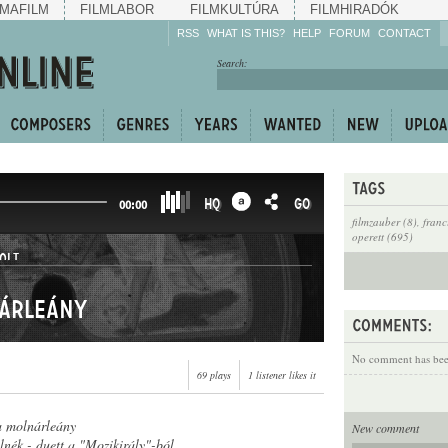
MAFILM
FILMLABOR
FILMKULTÚRA
FILMHIRADÓK
RSS
WHAT IS THIS?
HELP
FORUM
CONTACT
Listen!
Search:
Enrich!
Keep track of what is
happening!
Share!
HQ
GO
00:00
filmzauber (8)
,
franc
operett (695)
OLT
nárleány
No comment has been
69 plays
1 listener likes it
a molnárleány
New comment
lnék - duett a "Mozikirály"-ból