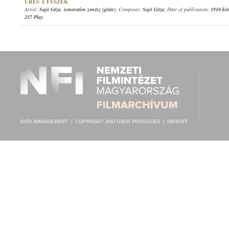
ÜRES A FÉSZEK
Artist:
Sajó Géza
,
ismeretlen zenész (gitár)
; Composer:
Sajó Géza
; Date of publication:
1910 kö
257 Play
DATA MANAGEMENT
|
COPYRIGHT AND USER PRIVILEGES
|
IMPRINT