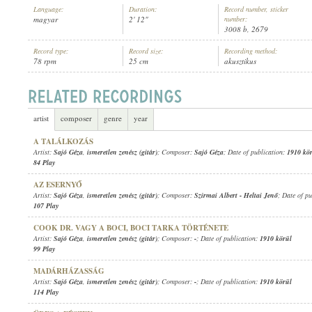
Language:
Duration:
Record number, sticker
magyar
2' 12"
number:
3008 b, 2679
Record type:
Record size:
Recording method:
78 rpm
25 cm
akusztikus
SAJÓ GÉZA
,
ISMERETLEN ZENÉSZ (ZONGORA)
ARTIST:
artist
composer
genre
year
A TALÁLKOZÁS
Artist:
Sajó Géza
,
ismeretlen zenész (gitár)
; Composer:
Sajó Géza
; Date of publication:
1910 kö
84 Play
AZ ESERNYŐ
Artist:
Sajó Géza
,
ismeretlen zenész (gitár)
; Composer:
Szirmai Albert
-
Heltai Jenő
; Date of p
107 Play
COOK DR. VAGY A BOCI, BOCI TARKA TÖRTÉNETE
Artist:
Sajó Géza
,
ismeretlen zenész (gitár)
; Composer:
-
; Date of publication:
1910 körül
99 Play
MADÁRHÁZASSÁG
Artist:
Sajó Géza
,
ismeretlen zenész (gitár)
; Composer:
-
; Date of publication:
1910 körül
114 Play