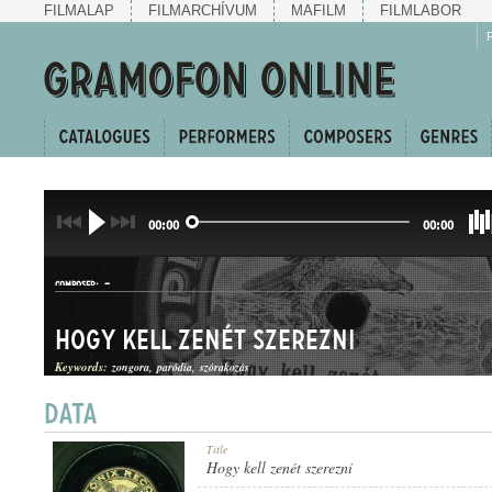
FILMALAP
FILMARCHÍVUM
MAFILM
FILMLABOR
00:00
00:00
-
COMPOSER:
Hogy kell zenét szerezni
Keywords:
zongora
paródia
szórakozás
ZENEI PARÓDIA
Title
GENRE:
Hogy kell zenét szerezni