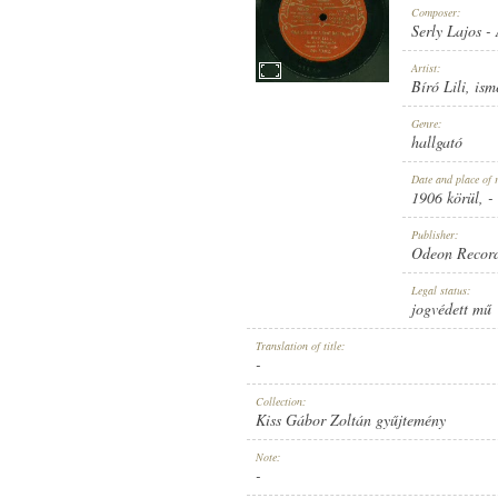
Composer:
Serly Lajos
-
Artist:
Bíró Lili
,
ism
1906 KÖRÜL
Genre:
PUBLICATION:
hallgató
Date and place of 
1906 körül
, -
Publisher:
Odeon Recor
ODEON RECORD
Legal status:
PUBLISHER:
jogvédett mű
Translation of title:
-
Collection:
Kiss Gábor Zoltán gyűjtemény
NO. 53082.
Note:
RECORD NUMBER:
-