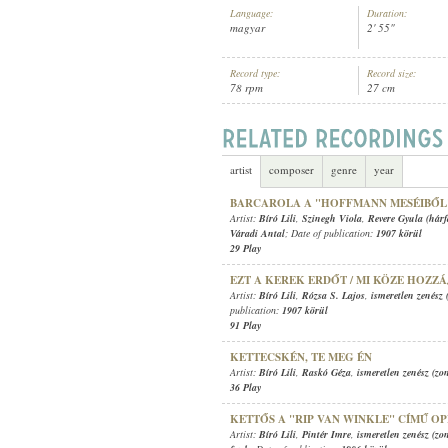
Language:
Duration:
magyar
2' 55"
Record type:
Record size:
78 rpm
27 cm
BÍRÓ LILI
,
ISMERETLEN ZENÉSZ (
ARTIST:
artist
composer
genre
year
BARCAROLA A "HOFFMANN MESÉIBŐL
Artist:
Bíró Lili
,
Szinegh Viola
,
Revere Gyula (hárf
Váradi Antal
; Date of publication:
1907 körül
29 Play
EZT A KEREK ERDŐT / MI KÖZE HOZZÁ
Artist:
Bíró Lili
,
Rózsa S. Lajos
,
ismeretlen zenész 
publication:
1907 körül
91 Play
KETTECSKÉN, TE MEG ÉN
Artist:
Bíró Lili
,
Raskó Géza
,
ismeretlen zenész (zo
36 Play
KETTŐS A "RIP VAN WINKLE" CÍMŰ O
Artist:
Bíró Lili
,
Pintér Imre
,
ismeretlen zenész (zo