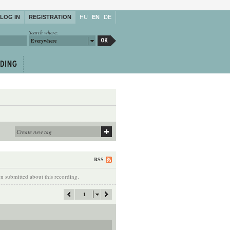
LOG IN
REGISTRATION
HU
EN
DE
Search where:
Everywhere
RSS
 submitted about this recording.
1