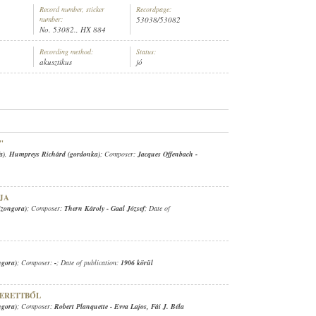
Record number, sticker
Recordpage:
number:
53038/53082
No. 53082., HX 884
Recording method:
Status:
akusztikus
jó
ZONGORA)
"
a)
,
Humpreys Richárd (gordonka)
; Composer:
Jacques Offenbach
-
JA
(zongora)
; Composer:
Thern Károly
-
Gaal József
; Date of
ngora)
; Composer:
-
; Date of publication:
1906 körül
PERETTBŐL
ngora)
; Composer:
Robert Planquette
-
Evva Lajos
,
Fái J. Béla