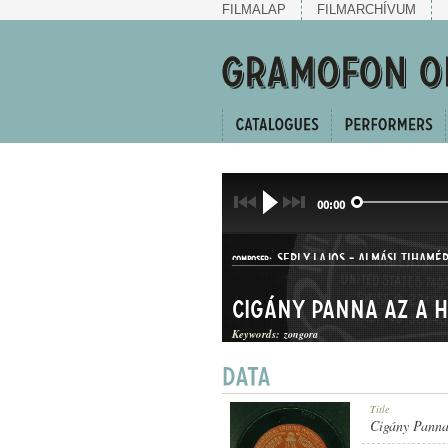
FILMALAP
FILMARCHÍVUM
00:00
SERLY LAJOS
-
ALMÁSI TIHAMÉ
COMPOSER:
Cigány Panna az a h
Keywords:
zongora
HALLGATÓ
Title
GENRE:
Cigány Panna