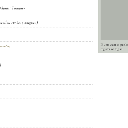
Almási Tihamér
eretlen zenész (zongora)
If you want to publi
recording:
register
or
log in
.
d