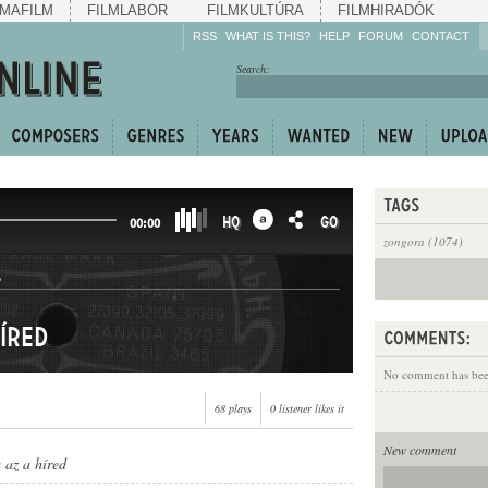
MAFILM
FILMLABOR
FILMKULTÚRA
FILMHIRADÓK
RSS
WHAT IS THIS?
HELP
FORUM
CONTACT
Listen!
Search:
Enrich!
Keep track of what is
happening!
Share!
HQ
GO
00:00
zongora (1074)
R
íred
No comment has been
68 plays
0 listener likes it
New comment
 az a híred