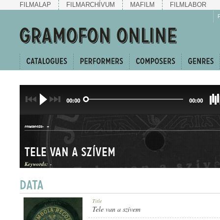
FILMALAP
FILMARCHÍVUM
MAFILM
FILMLABOR
00:00
00:00
-
COMPOSER:
Tele van a szívem
Keywords:
-
DAL
Title
GENRE:
Tele van a szívem