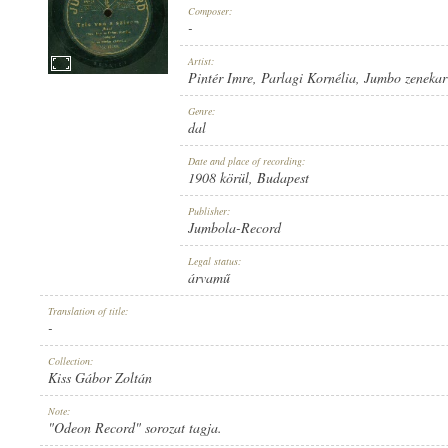
Composer:
-
Artist:
Pintér Imre
,
Parlagi Kornélia
,
Jumbo zenekar
1908 KÖRÜL
Genre:
PUBLICATION:
dal
Date and place of recording:
1908 körül
, Budapest
Publisher:
Jumbola-Record
JUMBOLA-RECORD
Legal status:
PUBLISHER:
árvamű
Translation of title:
-
Collection:
Kiss Gábor Zoltán
NO. 15199.
Note:
RECORD NUMBER:
"Odeon Record" sorozat tagja.