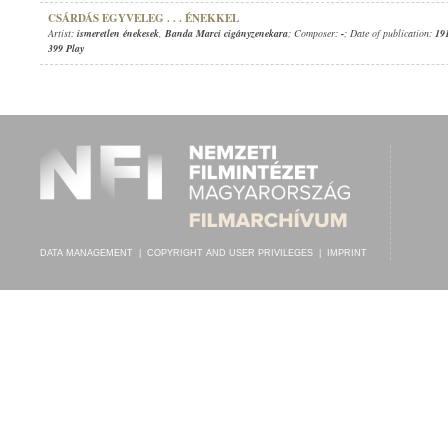
CSÁRDÁS EGYVELEG . . . ÉNEKKEL
Artist:
ismeretlen énekesek
,
Banda Marci cigányzenekara
; Composer:
-
; Date of publication:
19
399 Play
DATA MANAGEMENT
|
COPYRIGHT AND USER PRIVILEGES
|
IMPRINT