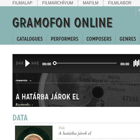
FILMALAP
FILMARCHÍVUM
MAFILM
FILMLABOR
00:00
00:00
-
COMPOSER:
A határba járok el
Keywords:
-
HALLGATÓ
Title
GENRE:
A határba járok el