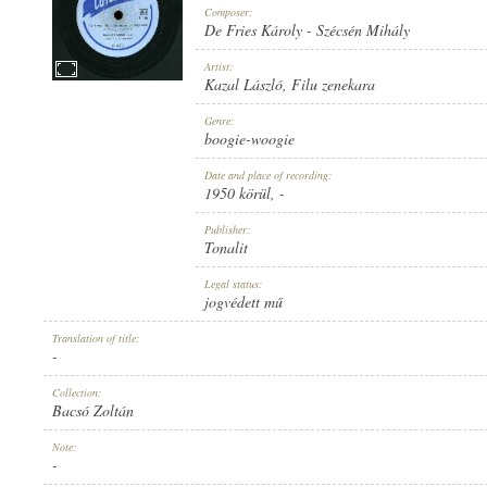
Composer:
De Fries Károly
-
Szécsén Mihály
Artist:
Kazal László
,
Filu zenekara
1950 KÖRÜL
Genre:
PUBLICATION:
boogie-woogie
Date and place of recording:
1950 körül
, -
Publisher:
Tonalit
TONALIT
Legal status:
PUBLISHER:
jogvédett mű
Translation of title:
-
Collection:
Bacsó Zoltán
B 217-B
Note:
RECORD NUMBER:
-