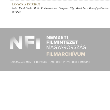
LÁNYOK A FALUBAN
Artist:
Kazal László
,
M. H. V. tánczenekara
; Composer:
Víg
-
Garai Imre
; Date of publication:
864 Play
DATA MANAGEMENT
|
COPYRIGHT AND USER PRIVILEGES
|
IMPRINT