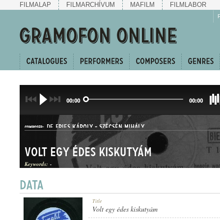
FILMALAP
FILMARCHÍVUM
MAFILM
FILMLABOR
00:00
00:00
DE FRIES KÁROLY
-
SZÉCSÉN MIHÁLY
COMPOSER:
Volt egy édes kiskutyám
Keywords:
-
BOOGIE-WOOGIE
Title
GENRE:
Volt egy édes kiskutyám