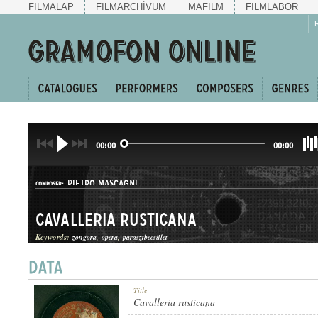
FILMALAP
FILMARCHÍVUM
MAFILM
FILMLABOR
00:00
00:00
PIETRO MASCAGNI
COMPOSER:
Cavalleria rusticana
Keywords:
zongora
opera
parasztbecsület
FANTÁZIA
Title
GENRE:
Cavalleria rusticana