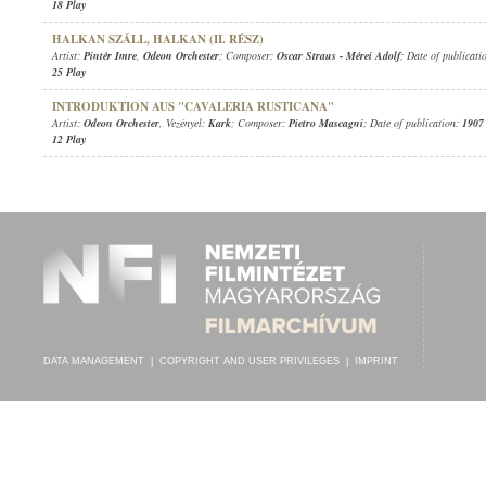
18 Play
HALKAN SZÁLL, HALKAN (II. RÉSZ)
Artist:
Pintér Imre
,
Odeon Orchester
; Composer:
Oscar Straus
-
Mérei Adolf
; Date of publicati
25 Play
INTRODUKTION AUS "CAVALERIA RUSTICANA"
Artist:
Odeon Orchester
, Vezényel:
Kark
; Composer:
Pietro Mascagni
; Date of publication:
1907
12 Play
DATA MANAGEMENT
|
COPYRIGHT AND USER PRIVILEGES
|
IMPRINT