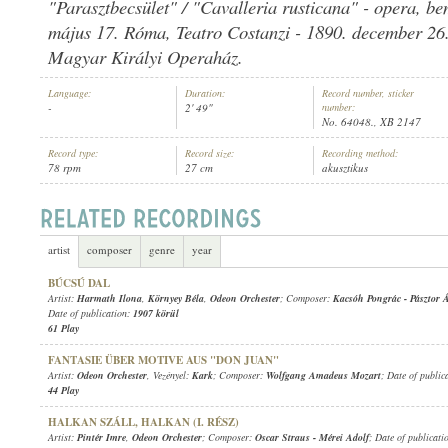
"Parasztbecsület" / "Cavalleria rusticana" - opera, b
május 17. Róma, Teatro Costanzi - 1890. december 26
Magyar Királyi Operaház.
Language:
Duration:
Record number, sticker
-
2' 49"
number:
ODEON ORCHESTER
, VEZÉNYEL:
KARK
ARTIST:
No. 64048., XB 2147
Record type:
Record size:
Recording method:
78 rpm
27 cm
akusztikus
artist
composer
genre
year
BÚCSÚ DAL
Artist:
Harmath Ilona
,
Környey Béla
,
Odeon Orchester
; Composer:
Kacsóh Pongrác
-
Pásztor 
Date of publication:
1907 körül
61 Play
FANTASIE ÜBER MOTIVE AUS "DON JUAN"
Artist:
Odeon Orchester
, Vezényel:
Kark
; Composer:
Wolfgang Amadeus Mozart
; Date of public
44 Play
HALKAN SZÁLL, HALKAN (I. RÉSZ)
Artist:
Pintér Imre
,
Odeon Orchester
; Composer:
Oscar Straus
-
Mérei Adolf
; Date of publicati