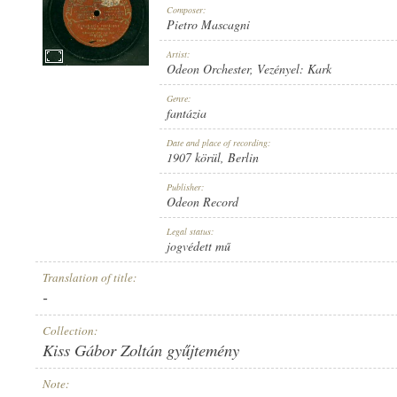
Composer:
Pietro Mascagni
Artist:
Odeon Orchester
, Vezényel:
Kark
1907 KÖRÜL
Genre:
PUBLICATION:
fantázia
Date and place of recording:
1907 körül
, Berlin
Publisher:
Odeon Record
ODEON RECORD
Legal status:
PUBLISHER:
jogvédett mű
Translation of title:
-
Collection:
Kiss Gábor Zoltán gyűjtemény
NO. 64048.
RECORD NUMBER:
Note: