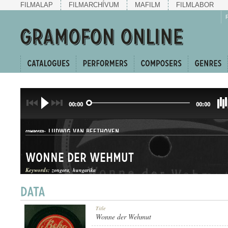
FILMALAP
FILMARCHÍVUM
MAFILM
FILMLABOR
00:00
00:00
LUDWIG VAN BEETHOVEN
COMPOSER:
Wonne der Wehmut
Keywords:
zongora
hungarika
DAL
Title
GENRE:
Wonne der Wehmut