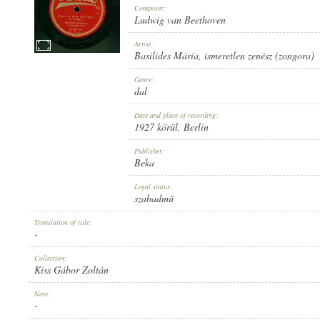
Composer:
Ludwig van Beethoven
Artist:
Basilides Mária
,
ismeretlen zenész (zongora)
1927 KÖRÜL
Genre:
PUBLICATION:
dal
Date and place of recording:
1927 körül
, Berlin
Publisher:
Beka
BEKA
Legal status:
PUBLISHER:
szabadmű
Translation of title:
-
Collection:
Kiss Gábor Zoltán
B. 6416-II
Note:
RECORD NUMBER:
-