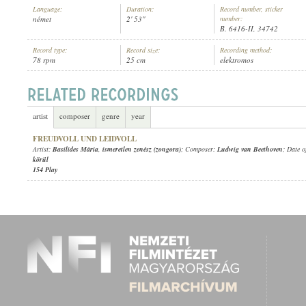
Language:
Duration:
Record number, sticker
német
2' 53"
number:
B. 6416-II, 34742
Record type:
Record size:
Recording method:
78 rpm
25 cm
elektromos
BASILIDES MÁRIA
,
ISMERETLEN ZENÉSZ (ZONGORA)
ARTIST:
artist
composer
genre
year
FREUDVOLL UND LEIDVOLL
Artist:
Basilides Mária
,
ismeretlen zenész (zongora)
; Composer:
Ludwig van Beethoven
; Date o
körül
154 Play