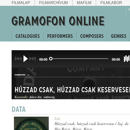
FILMALAP
FILMARCHÍVUM
MAFILM
FILMLABOR
00:00
00:00
-
COMPOSER:
Keywords:
falusi élet
vidámság
CSÁRDÁSEGYVELEG
Title
GENRE:
Húzzad csak, húzzad csak keservesen / Jaj, de r
Hej Bözsi, Bözsi, Bözsi