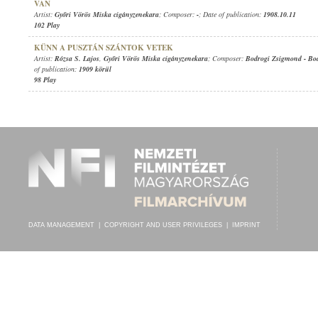
VAN
Artist:
Győri Vörös Miska cigányzenekara
; Composer:
-
; Date of publication:
1908.10.11
102 Play
KÜNN A PUSZTÁN SZÁNTOK VETEK
Artist:
Rózsa S. Lajos
,
Győri Vörös Miska cigányzenekara
; Composer:
Bodrogi Zsigmond
-
Bo
of publication:
1909 körül
98 Play
DATA MANAGEMENT
|
COPYRIGHT AND USER PRIVILEGES
|
IMPRINT