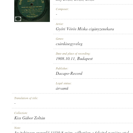
Composer:
-
Artist:
Győri Vörös Miska cigányzenekara
1908.10.11
PUBLICATION:
Genre:
csárdásegyveleg
Date and place of recording:
1908.10.11
, Budapest
Publisher:
Dacapo-Record
DACAPO-RECORD
PUBLISHER:
Legal status:
árvamű
Translation of title:
-
Collection:
Kiss Gábor Zoltán
U. 8097
RECORD NUMBER:
Note:
Az itchingen szereplő 11/10.8 szám, vélhetően a felvétel napjára utal.