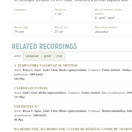
Language:
Duration:
Record number, sticker
-
3' 16"
number:
U. 8097, 8097
Record type:
Record size:
Recording method:
78 rpm
25 cm
akusztikus
GYŐRI VÖRÖS MISKA CIGÁNYZENEKARA
ARTIST:
artist
composer
genre
year
A TEMPLOMBA VASÁRNAP SE MENTEM
Artist:
Rózsa S. Lajos
,
Győri Vörös Miska cigányzenekara
; Composer:
Fráter Lóránd
-
Farkas
publication:
1909 körül
189 Play
CSÁRDÁS EGYVELEG
Artist:
Győri Vörös Miska cigányzenekara
; Composer:
Fráter Lóránd
; Date of publication:
1910
137 Play
EMLÉKSZEL-E?
Artist:
Rózsa S. Lajos
,
Győri Vörös Miska cigányzenekara
; Composer:
Hetényi-Heidelberg Albe
of publication:
1909 körül
90 Play
HA BEMEGYEK, HA BEMEGYEK / GYERE BE RÓZSÁM, GYERE BE / HÁ