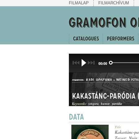
FILMALAP
FILMARCHÍVUM
00:00
KARL HOSCHNA
-
WEINER ISTV
COMPOSER:
Kakastánc-paródia (I
Keywords:
zongora
humor
paródia
KUPLÉ
Title
GENRE:
Kakastánc-par
Tavasz, Nyár,