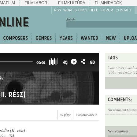
MAFILM
FILMLABOR
FILMKULTÚRA
FILMHIRADÓK
RSS
WHAT IS THIS?
HELP
FORUM
CONTACT
Listen!
Search:
Enrich!
Keep track of what is
happening!
Share!
HQ
GO
00:00
humor (594)
,
madame
(106)
,
vaudeville (1
ÁN
I. rész)
No comment has been
54 plays
0 listener likes it
ódia (II. rész)
New comment
 Ősz, Tél