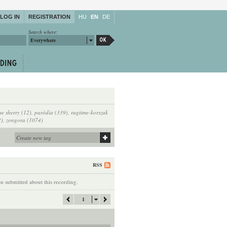
LOG IN
REGISTRATION
HU
EN
DE
Search where:
Everywhere
 sherry (12)
,
paródia (339)
,
ragtime-korszak
2)
,
zongora (1074)
RSS
 submitted about this recording.
1