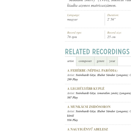
kiadta azonos matricaszámon.
Language:
Duration:
magyar
2' 56"
Record type:
Record size:
STEINHARDT GÉZA
,
HUBER SÁNDO
ARTIST:
78 rpm
25 cm
artist
composer
genre
year
A FEHÉRBE (NÉPDAL PARÓDIA)
Artist:
Steinhardt Géza
,
Huber Sándor (zongora)
; 
299 Play
A LEGHÜLYÉBB KUPLÉ
Artist:
Steinhardt Géza
,
ismeretlen zenész (zongora)
507 Play
A MUNKÁCSI ZSIDÓSORON
Artist:
Steinhardt Géza
,
Huber Sándor (zongora)
; 
körül
936 Play
A NAGYIGÉNYŰ ABELESZ