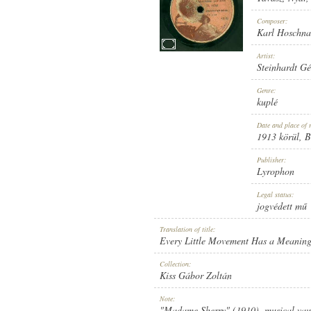
Composer:
Karl Hoschna
Artist:
Steinhardt Gé
1913 KÖRÜL
PUBLICATION:
Genre:
kuplé
Date and place of 
1913 körül
, 
Publisher:
Lyrophon
LYROPHON
PUBLISHER:
Legal status:
jogvédett mű
Translation of title:
Every Little Movement Has a Meaning
Collection:
Kiss Gábor Zoltán
8036
RECORD NUMBER:
Note:
"Madame Sherry" (1910), musical vaude