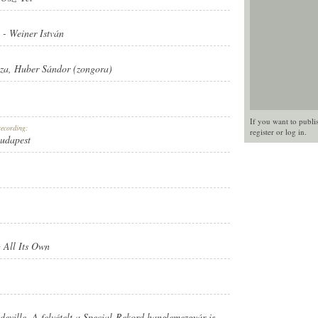
-
Weiner István
za
,
Huber Sándor (zongora)
If you want to publi
recording:
register
or
log in
.
Budapest
 All Its Own
ville. A felvételt a Special-Rekord hanglemezgyár is