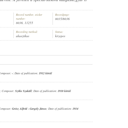
Record number, sticker
Recordpage:
number:
8035/8036
8036, 11255
Recording method:
Status:
R (ZONGORA)
akusztikus
közepes
Composer:
-
; Date of publication:
1912 körül
; Composer:
Szőke Szakáll
; Date of publication:
1910 körül
Composer:
Grósz Alfréd
-
Gergely János
; Date of publication:
1914