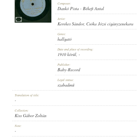
Composer:
Dankó Pista
-
Békefi Antal
Artist:
Kerekes Sándor
,
Csóka Józsi cigányzenekara
1910 KÖRÜL
Genre:
PUBLICATION:
hallgató
Date and place of recording:
1910 körül
, -
Publisher:
Baby-Record
BABY-RECORD
Legal status:
PUBLISHER:
szabadmű
Translation of title:
-
Collection:
Kiss Gábor Zoltán
NO. 715.
Note:
RECORD NUMBER:
-