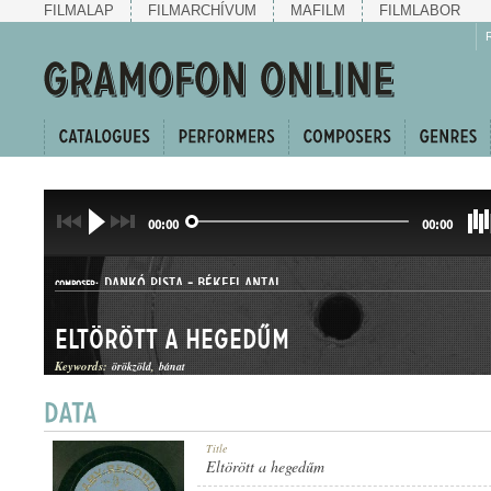
FILMALAP
FILMARCHÍVUM
MAFILM
FILMLABOR
00:00
00:00
DANKÓ PISTA
-
BÉKEFI ANTAL
COMPOSER:
Eltörött a hegedűm
Keywords:
örökzöld
bánat
HALLGATÓ
Title
GENRE:
Eltörött a hegedűm