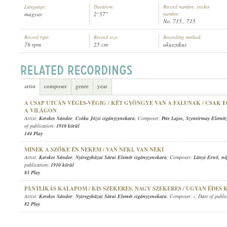
Language:
Duration:
Record number, sticker
magyar
2' 57"
number:
No. 715., 715
Record type:
Record size:
Recording method:
78 rpm
25 cm
akusztikus
KEREKES SÁNDOR
,
CSÓKA JÓZSI CIGÁNYZENEKARA
ARTIST:
artist
composer
genre
year
A CSAP UTCÁN VÉGES-VÉGIG / KÉT GYÖNGYE VAN A FALUNAK / CSAK 
A VILÁGON
Artist:
Kerekes Sándor
,
Csóka Józsi cigányzenekara
; Composer:
Pete Lajos
,
Szentirmay Elemér
of publication:
1910 körül
144 Play
MINEK A SZŐKE ÉN NEKEM / VAN NEKI, VAN NEKI
Artist:
Kerekes Sándor
,
Nyiregyházai Sárai Elemér cigányzenekara
; Composer:
Lányi Ernő
,
né
publication:
1910 körül
83 Play
PÁNTLIKÁS KALAPOM / KIS SZEKERES, NAGY SZEKERES / UGYAN ÉDE
Artist:
Kerekes Sándor
,
Nyiregyházai Sárai Elemér cigányzenekara
; Composer:
-
; Date of publi
82 Play