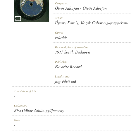
Composer:
Ötvös Adorján
-
Ötvös Adorján
Artist:
Újváry Károly
,
Kozák Gábor cigányzenekara
1917 KÖRÜL
Genre:
PUBLICATION:
csárdás
Date and place of recording:
1917 körül
, Budapest
Publisher:
Favorite Record
FAVORITE RECORD
Legal status:
PUBLISHER:
jogvédett mű
Translation of title:
-
Collection:
Kiss Gábor Zoltán gyűjtemény
1-025667
Note:
RECORD NUMBER:
-