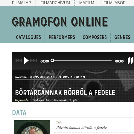
FILMALAP
FILMARCHÍVUM
MAFILM
FILMLABOR
00:00
00:00
ÖTVÖS ADORJÁN
-
ÖTVÖS ADORJÁN
COMPOSER:
Bőrtárcámnak bőrből a fedele
Keywords:
szórakozás
lemezcímke-mutáció
pénz
CSÁRDÁS
Title
GENRE:
Bőrtárcámnak bőrből a fedele