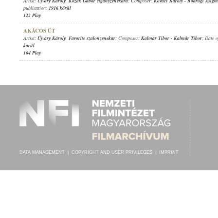
Artist:
Újváry Károly
,
Kozák Gábor cigányzenekara
; Composer:
Kovács Károly
-
Bodrogi Zsig
publication:
1916 körül
122 Play
AKÁCOS ÚT
Artist:
Újváry Károly
,
Favorite szalonzenekar
; Composer:
Kalmár Tibor
-
Kalmár Tibor
; Date 
körül
164 Play
DATA MANAGEMENT
|
COPYRIGHT AND USER PRIVILEGES
|
IMPRINT