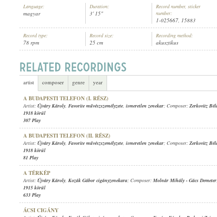
Language:
Duration:
Record number, sticker
magyar
3' 15"
number:
1-025667, 15883
Record type:
Record size:
Recording method:
78 rpm
25 cm
akusztikus
ÚJVÁRY KÁROLY
,
KOZÁK GÁBOR CIGÁNYZENEKARA
ARTIST:
artist
composer
genre
year
A BUDAPESTI TELEFON (I. RÉSZ)
Artist:
Újváry Károly
,
Favorite művészszemélyzete
,
ismeretlen zenekar
; Composer:
Zerkovitz Bél
1918 körül
307 Play
A BUDAPESTI TELEFON (II. RÉSZ)
Artist:
Újváry Károly
,
Favorite művészszemélyzete
,
ismeretlen zenekar
; Composer:
Zerkovitz Bél
1918 körül
81 Play
A TÉRKÉP
Artist:
Újváry Károly
,
Kozák Gábor cigányzenekara
; Composer:
Molnár Mihály
-
Gács Demeter
1915 körül
633 Play
ÁCSI CIGÁNY