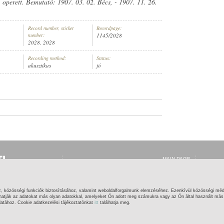
 operett. Bemutató: 1907. 03. 02. Bécs, - 1907. 11. 26.
Record number, sticker
Recordpage:
number:
1145/2028
2028, 2028
LISKA
,
FŐVÁROSI NYÁRI SZÍNHÁZ ZENEKARA
Recording method:
Status:
akusztikus
jó
MAIN PAGE
LOG IN
REGISTRATION
WHAT IS THIS?
HELP
z, közösségi funkciók biztosításához, valamint weboldalforgalmunk elemzéséhez. Ezenkívül közösségi méd
CONTACT
hatják az adatokat más olyan adatokkal, amelyeket Ön adott meg számukra vagy az Ön által használt más s
latához. Cookie adatkezelési tájékoztatónkat
itt
találhatja meg.
RIVILEGES
|
IMPRINT