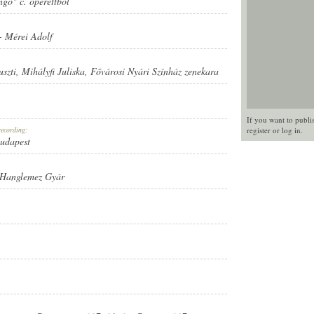
ngő" c. operettből
-
Mérei Adolf
szti
,
Mihályfi Juliska
,
Fővárosi Nyári Színház zenekara
If you want to publi
recording:
register
or
log in
.
Budapest
 Hanglemez Gyár
ÁR