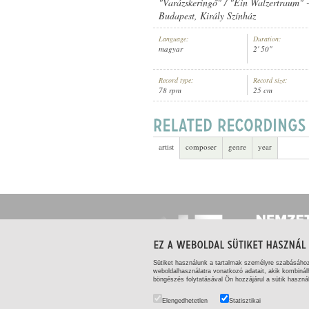
"Varázskeringő" / "Ein Walzertraum" -
Budapest, Király Színház
Language:
Duration:
magyar
2' 50"
B. RÉPÁSSY GUSZTI
,
MIHÁLYFI JU
ARTIST:
Record type:
Record size:
78 rpm
25 cm
artist
composer
genre
year
Sütiket használunk a tartalmak személyre szabásáho
weboldalhasználatra vonatkozó adatait, akik kombinál
böngészés folytatásával Ön hozzájárul a sütik haszná
DATA MANAGEMENT
|
COPYRIGHT AND USER P
Elengedhetetlen
Statisztikai