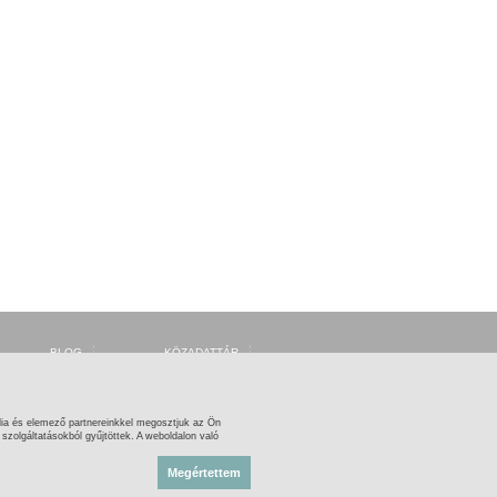
BLOG
KÖZADATTÁR
FORUM
MSZH
FACEBOOK
ARTISJUS
TWITTER
OSZMI
OSZK ZENEMŰTÁR
ia és elemező partnereinkkel megosztjuk az Ön
zolgáltatásokból gyűjtöttek. A weboldalon való
Megértettem