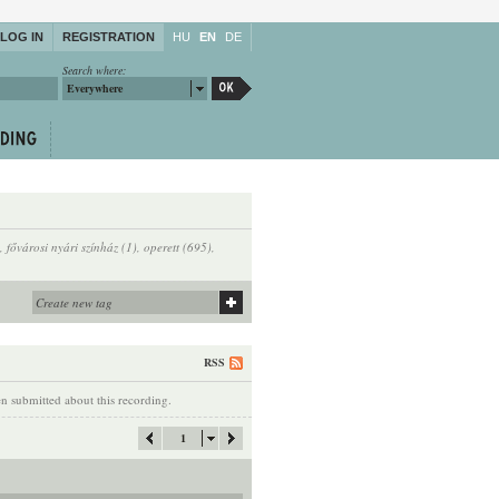
LOG IN
REGISTRATION
HU
EN
DE
Search where:
Everywhere
,
fővárosi nyári színház (1)
,
operett (695)
,
RSS
 submitted about this recording.
1