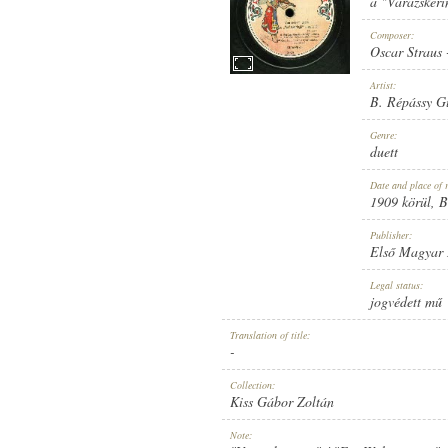
a "Varázskeri
Composer:
Oscar Straus
Artist:
B. Répássy Gu
1909 KÖRÜL
PUBLICATION:
Genre:
duett
Date and place of 
1909 körül
, 
Publisher:
Első Magyar
ELSŐ MAGYAR HANGLEMEZ GY
PUBLISHER:
Legal status:
jogvédett mű
Translation of title:
-
Collection:
Kiss Gábor Zoltán
2028
RECORD NUMBER:
Note: