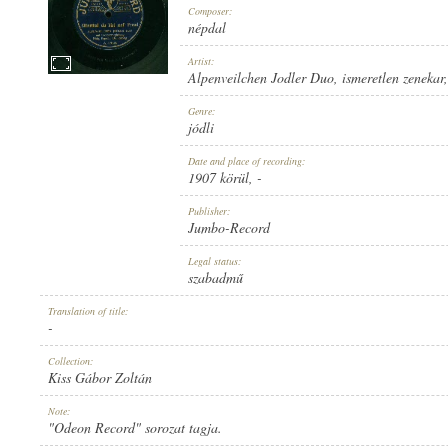
Composer:
népdal
Artist:
Alpenveilchen Jodler Duo
,
ismeretlen zenekar
1907 KÖRÜL
Genre:
PUBLICATION:
jódli
Date and place of recording:
1907 körül
, -
Publisher:
Jumbo-Record
JUMBO-RECORD
Legal status:
PUBLISHER:
szabadmű
Translation of title:
-
Collection:
Kiss Gábor Zoltán
A. 47023.
Note:
RECORD NUMBER:
"Odeon Record" sorozat tagja.