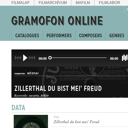
FILMALAP
FILMARCHÍVUM
MAFILM
FILMLABOR
00:00
00:00
NÉPDAL
COMPOSER:
Zillerthal du bist mei' Freud
Keywords:
ausztria
folklór
JÓDLI
Title
GENRE:
Zillerthal du bist mei' Freud