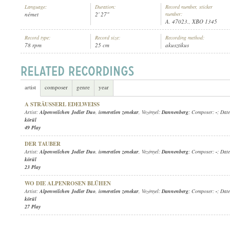
Language:
Duration:
Record number, sticker
német
2' 27"
number:
A. 47023., XBO 1345
Record type:
Record size:
Recording method:
78 rpm
25 cm
akusztikus
ALPENVEILCHEN JODLER DUO
,
ISMERETLEN ZENEKAR
, VEZÉNYEL:
ARTIST:
artist
composer
genre
year
A STRÄUSSERL EDELWEISS
Artist:
Alpenveilchen Jodler Duo
,
ismeretlen zenekar
, Vezényel:
Dannenberg
; Composer:
-
; Date
körül
49 Play
DER TAUBER
Artist:
Alpenveilchen Jodler Duo
,
ismeretlen zenekar
, Vezényel:
Dannenberg
; Composer:
-
; Date
körül
23 Play
WO DIE ALPENROSEN BLÜHEN
Artist:
Alpenveilchen Jodler Duo
,
ismeretlen zenekar
, Vezényel:
Dannenberg
; Composer:
-
; Date
körül
27 Play