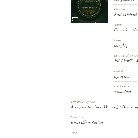
Composer:
Karl Michael 
Artist:
Cs. és kir. "
1907 KÖRÜL
PUBLICATION:
Genre:
hangkép
Date and place of 
1907 körül
, 
Publisher:
Lyrophon
LYROPHON
PUBLISHER:
Legal status:
szabadmű
Translation of title:
A rezervista álma (IV. rész) / Dream o
Collection:
Kiss Gábor Zoltán
W.164.
RECORD NUMBER:
Note:
-