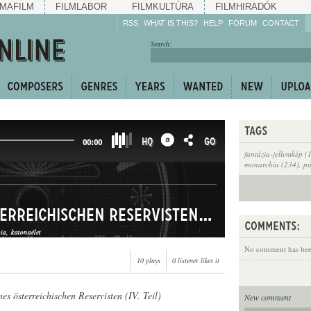
MAFILM
FILMLABOR
FILMKULTÚRA
FILMHIRADÓK
RSS
WHAT IS THIS?
HELP
FORUM
CONTACT
Listen!
Search:
Enrich!
Keep track of what is
happening!
Share!
HQ
GO
00:00
fantázia-jellemkép (
monarchia (234)
,
pa
Der Traum eines österreichischen Reservisten (IV. Teil)
ia
katonaélet
No comment has been
10 plays
0 listener likes it
es österreichischen Reservisten (IV. Teil)
New comment