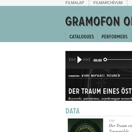
FILMALAP
FILMARCHÍVUM
00:00
KARL MICHAEL ZIEHRER
COMPOSER:
Keywords:
patriotizmus
osztrák-magyar monarch
HANGKÉP
Title
GENRE:
Der Traum ein
Tongemälde