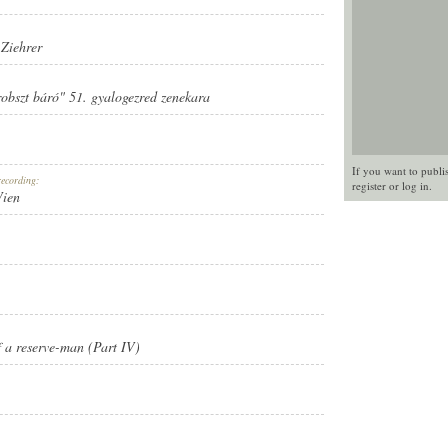
Ziehrer
Probszt báró" 51. gyalogezred zenekara
If you want to publi
recording:
register
or
log in
.
Wien
f a reserve-man (Part IV)