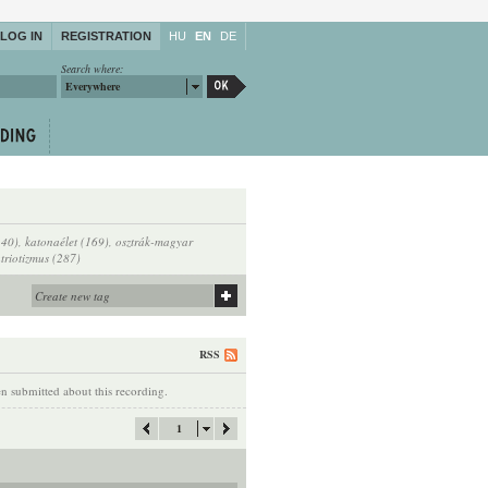
LOG IN
REGISTRATION
HU
EN
DE
Search where:
Everywhere
140)
,
katonaélet (169)
,
osztrák-magyar
triotizmus (287)
RSS
 submitted about this recording.
1