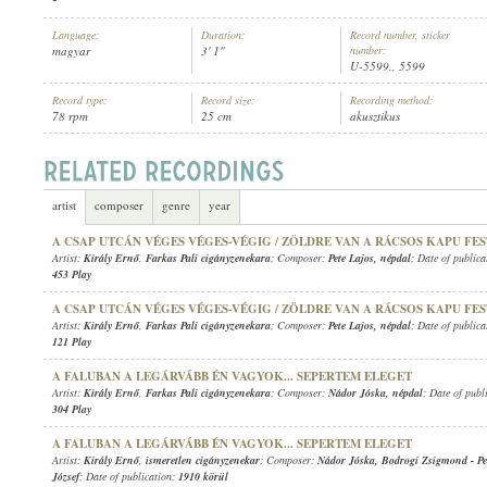
Language:
Duration:
Record number, sticker
magyar
3' 1"
number:
U-5599., 5599
Record type:
Record size:
Recording method:
78 rpm
25 cm
akusztikus
KIRÁLY ERNŐ
,
ISMERETLEN CIGÁNYZENEKAR
ARTIST:
artist
composer
genre
year
A CSAP UTCÁN VÉGES VÉGES-VÉGIG / ZÖLDRE VAN A RÁCSOS KAPU FE
Artist:
Király Ernő
,
Farkas Pali cigányzenekara
; Composer:
Pete Lajos
,
népdal
; Date of public
453 Play
A CSAP UTCÁN VÉGES VÉGES-VÉGIG / ZÖLDRE VAN A RÁCSOS KAPU FE
Artist:
Király Ernő
,
Farkas Pali cigányzenekara
; Composer:
Pete Lajos
,
népdal
; Date of public
121 Play
A FALUBAN A LEGÁRVÁBB ÉN VAGYOK... SEPERTEM ELEGET
Artist:
Király Ernő
,
Farkas Pali cigányzenekara
; Composer:
Nádor Jóska
,
népdal
; Date of publ
304 Play
A FALUBAN A LEGÁRVÁBB ÉN VAGYOK... SEPERTEM ELEGET
Artist:
Király Ernő
,
ismeretlen cigányzenekar
; Composer:
Nádor Jóska
,
Bodrogi Zsigmond
-
P
József
; Date of publication:
1910 körül