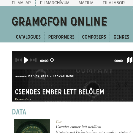
FILMALAP
FILMARCHÍVUM
MAFILM
FILMLABOR
00:00
00:00
RADICS BÉLA
-
FARKAS IMRE
COMPOSER:
Csendes ember lett belőlem
Keywords:
-
HALLGATÓ
Title
GENRE:
Csendes ember lett belőlem
Virágtermő kiskertemben más szedi a virágot