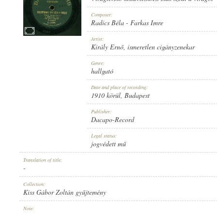
Composer:
Radics Béla
-
Farkas Imre
Artist:
Király Ernő
,
ismeretlen cigányzenekar
1910 KÖRÜL
PUBLICATION:
Genre:
hallgató
Date and place of recording:
1910 körül
, Budapest
Publisher:
Dacapo-Record
DACAPO-RECORD
PUBLISHER:
Legal status:
jogvédett mű
Translation of title:
-
Collection:
Kiss Gábor Zoltán gyűjtemény
U-5599.
RECORD NUMBER:
Note:
-