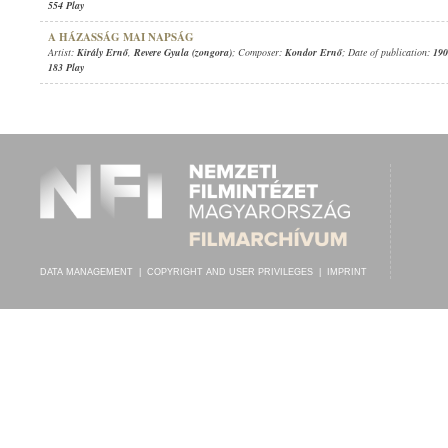
554 Play
A HÁZASSÁG MAI NAPSÁG
Artist:
Király Ernő
,
Revere Gyula (zongora)
; Composer:
Kondor Ernő
; Date of publication:
190
183 Play
DATA MANAGEMENT
|
COPYRIGHT AND USER PRIVILEGES
|
IMPRINT