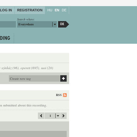
LOG IN
REGISTRATION
HU
EN
DE
Search where:
Everywhere
y színház (96)
,
operett (695)
,
susi (20)
RSS
 submitted about this recording.
1