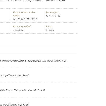
Record number, sticker
Recordpage:
number:
15477/15483
No. 15477., He.202-X
Recording method:
Status:
akusztikus
közepes
 Composer:
Fráter Lóránd
-
Farkas Imre
; Date of publication:
1910
ate of publication:
1909 körül
olphe Berger
; Date of publication:
1911 körül
ate of publication:
1910 körül