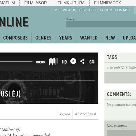
MAFILM
FILMLABOR
FILMKULTÚRA
FILMHIRADÓK
RSS
WHAT IS THIS?
HELP
FORUM
CONTACT
Listen!
Search:
Enrich!
Keep track of what is
happening!
Share!
HQ
GO
00:00
a kis gróf (24)
,
királ
usi éj)
No comment has been
15 plays
0 listener likes it
New comment
 (Júliusi éj)
ngő "A kis gróf" c. operettből