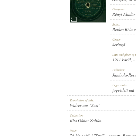
Composer:
Rényi Aladár
Artist:
Berkes Béla c
1911 KÖRÜL
PUBLICATION:
Genre:
keringő
Date and place of 
1911 körül
, -
Publisher:
Jumbola-Rec
JUMBOLA-RECORD
PUBLISHER:
Legal status:
jogvédett mű
Translation of title:
Walzer aus "Susi"
Collection:
Kiss Gábor Zoltán
NO. 15477.
RECORD NUMBER:
Note:
"A kis gróf" / "Susi" - operett. Bemut