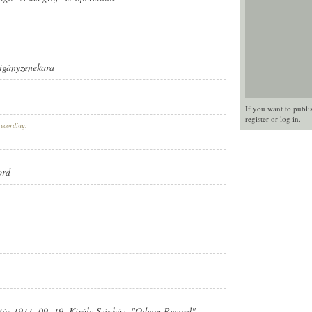
igányzenekara
If you want to publi
register
or
log in
.
recording:
ord
ató: 1911. 09. 19. Király Színház. "Odeon Record"