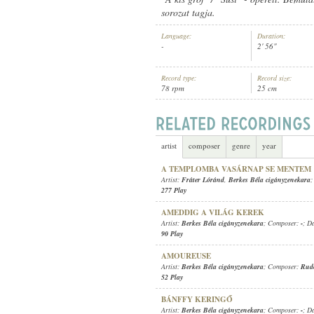
sorozat tagja.
Language:
Duration:
-
2' 56"
Record type:
Record size:
BERKES BÉLA CIGÁNYZENEKARA
ARTIST:
78 rpm
25 cm
artist
composer
genre
year
A TEMPLOMBA VASÁRNAP SE MENTEM
Artist:
Fráter Lóránd
,
Berkes Béla cigányzenekara
;
277 Play
AMEDDIG A VILÁG KEREK
Artist:
Berkes Béla cigányzenekara
; Composer:
-
; D
90 Play
AMOUREUSE
Artist:
Berkes Béla cigányzenekara
; Composer:
Rud
52 Play
BÁNFFY KERINGŐ
Artist:
Berkes Béla cigányzenekara
; Composer:
-
; D