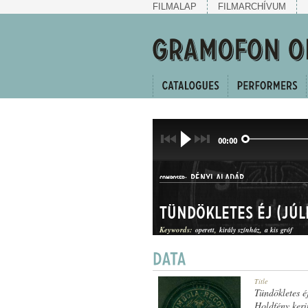
FILMALAP
FILMARCHÍVUM
00:00
RÉNYI ALADÁR
COMPOSER:
Tündökletes éj (Júli
Keywords:
operett
király színház
a kis gróf
KERINGŐ
Title
GENRE:
Tündökletes éj
Holdfény keri