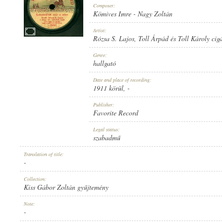
Composer:
Kömives Imre
-
Nagy Zoltán
Artist:
Rózsa S. Lajos
,
Toll Árpád és Toll Károly cig
RÓZSA S. LAJOS
,
TOLL ÁRPÁD ÉS TOLL KÁROLY CIGÁNYZENEKARA
Genre:
ARTIST:
hallgató
Date and place of recording:
1911 körül
, -
Publisher:
Favorite Record
KÖMIVES IMRE
-
NAGY ZOLTÁN
Legal status:
COMPOSER:
szabadmű
Translation of title:
-
Collection:
Kiss Gábor Zoltán gyűjtemény
HALLGATÓ
Note:
GENRE:
-