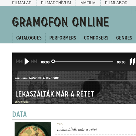
FILMALAP
FILMARCHÍVUM
MAFILM
FILMLABOR
00:00
00:00
FAVORITE RECORD
PUBLISHER:
Lekaszálták már a rétet
Keywords:
-
1-25981
Title
RECORD NUMBER:
Lekaszálták már a rétet