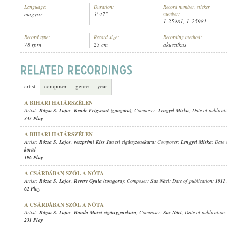
Language:
Duration:
Record number, sticker
magyar
3' 47"
number:
1-25981, 1-25981
Record type:
Record size:
Recording method:
78 rpm
25 cm
akusztikus
1911 KÖRÜL
PUBLICATION:
artist
composer
genre
year
A BIHARI HATÁRSZÉLEN
Artist:
Rózsa S. Lajos
,
Kende Frigyesné (zongora)
; Composer:
Lengyel Miska
; Date of publicat
345 Play
A BIHARI HATÁRSZÉLEN
Artist:
Rózsa S. Lajos
,
veszprémi Kiss Jancsi cigányzenekara
; Composer:
Lengyel Miska
; Date 
körül
196 Play
A CSÁRDÁBAN SZÓL A NÓTA
Artist:
Rózsa S. Lajos
,
Revere Gyula (zongora)
; Composer:
Sas Náci
; Date of publication:
1911 
62 Play
A CSÁRDÁBAN SZÓL A NÓTA
Artist:
Rózsa S. Lajos
,
Banda Marci cigányzenekara
; Composer:
Sas Náci
; Date of publication
231 Play