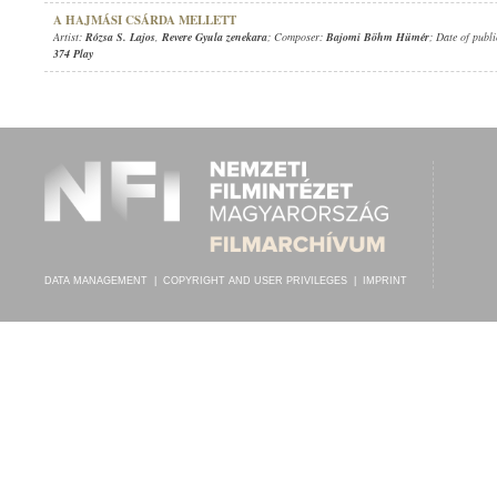
A HAJMÁSI CSÁRDA MELLETT
Artist:
Rózsa S. Lajos
,
Revere Gyula zenekara
; Composer:
Bajomi Böhm Hümér
; Date of publ
374 Play
DATA MANAGEMENT
|
COPYRIGHT AND USER PRIVILEGES
|
IMPRINT