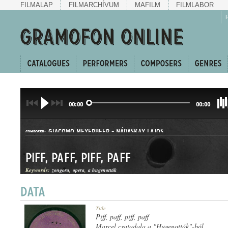
FILMALAP
FILMARCHÍVUM
MAFILM
FILMLABOR
00:00
00:00
GIACOMO MEYERBEER
-
NÁDASKAY LAJOS
COMPOSER:
Piff, paff, piff, paff
Keywords:
zongora
opera
a hugenották
ÁRIA
Title
GENRE:
Piff, paff, piff, paff
Marcel csatadala a "Hugenották"-ból