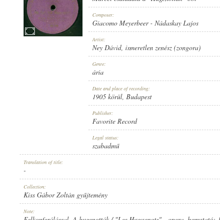
Composer:
Giacomo Meyerbeer
-
Nádaskay Lajos
Artist:
Ney Dávid
,
ismeretlen zenész (zongora)
1905 KÖRÜL
PUBLICATION:
Genre:
ária
Date and place of recording:
1905 körül
, Budapest
Publisher:
Favorite Record
FAVORITE RECORD
PUBLISHER:
Legal status:
szabadmű
Translation of title:
-
Collection:
Kiss Gábor Zoltán gyűjtemény
1-25539
RECORD NUMBER:
Note:
Felkonferálással. A hugenották / "Les Huguenots" - opera, bemutató: 