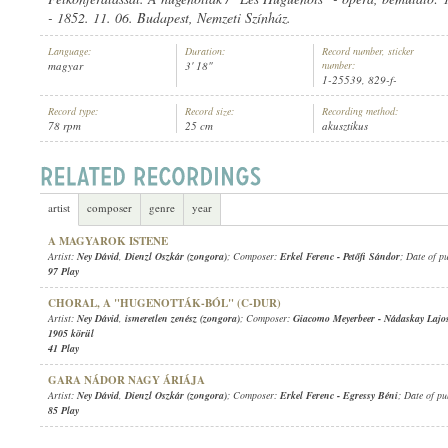
- 1852. 11. 06. Budapest, Nemzeti Színház.
Language:
Duration:
Record number, sticker
magyar
3' 18"
number:
1-25539, 829-f-
Record type:
Record size:
Recording method:
NEY DÁVID
,
ISMERETLEN ZENÉSZ (ZONGORA)
ARTIST:
78 rpm
25 cm
akusztikus
artist
composer
genre
year
A MAGYAROK ISTENE
Artist:
Ney Dávid
,
Dienzl Oszkár (zongora)
; Composer:
Erkel Ferenc
-
Petőfi Sándor
; Date of p
97 Play
CHORAL, A "HUGENOTTÁK-BÓL" (C-DUR)
Artist:
Ney Dávid
,
ismeretlen zenész (zongora)
; Composer:
Giacomo Meyerbeer
-
Nádaskay Lajo
1905 körül
41 Play
GARA NÁDOR NAGY ÁRIÁJA
Artist:
Ney Dávid
,
Dienzl Oszkár (zongora)
; Composer:
Erkel Ferenc
-
Egressy Béni
; Date of pu
85 Play