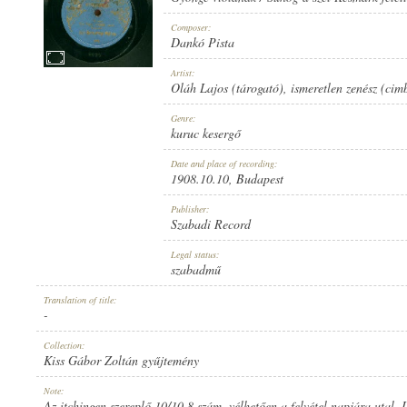
Composer:
Dankó Pista
Artist:
Oláh Lajos (tárogató)
,
ismeretlen zenész (ci
1908.10.10
PUBLICATION:
Genre:
kuruc kesergő
Date and place of recording:
1908.10.10
, Budapest
Publisher:
Szabadi Record
SZABADI RECORD
PUBLISHER:
Legal status:
szabadmű
Translation of title:
-
Collection:
Kiss Gábor Zoltán gyűjtemény
401
RECORD NUMBER:
Note:
Az itchingen szereplő 10/10.8 szám, vélhetően a felvétel napjára utal. 