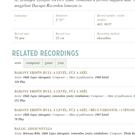
megjelent Dacapo-Recordon lemezen is.
Language:
Duration:
Record number, sticker
-
2' 51"
number:
401, 9035
Record type:
Record size:
Recording method:
OLÁH LAJOS (TÁROGATÓ)
,
ISMERETLEN ZENÉSZ (CIMBALOM)
ARTIST:
78 rpm
25 cm
akusztikus
artist
composer
genre
year
BAKONY ERDŐN HULL A LEVÉL, FÚJ A SZÉL
Artist:
Oláh Lajos (tárogató)
; Composer:
-
; Date of publication:
1908 körül
320 Play
BAKONY ERDŐN HULL A LEVÉL, FÚJ A SZÉL
Artist:
Oláh Lajos (tárogató)
,
ismeretlen zenész (cimbalom)
; Composer:
-
; Date of publication:
1
252 Play
BAKONY ERDŐN HULL A LEVÉL, FÚJ A SZÉL / BÉCS VÁROSTÓL / CSÍNO
Artist:
Oláh Lajos (tárogató)
; Composer:
-
; Date of publication:
1907 körül
78 Play
BALOG ÁDÁM NÓTÁJA
Artist:
Környey Béla
,
Oláh Lajos (tárogató)
,
ismeretlen zenész (cimbalom)
; Composer:
Thaly K