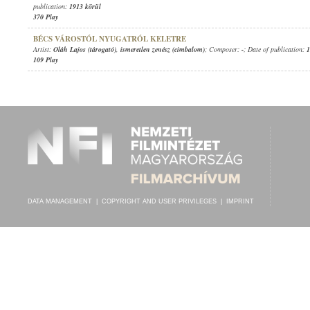
publication:
1913 körül
370 Play
BÉCS VÁROSTÓL NYUGATRÓL KELETRE
Artist:
Oláh Lajos (tárogató)
,
ismeretlen zenész (cimbalom)
; Composer:
-
; Date of publication:
1
109 Play
DATA MANAGEMENT
|
COPYRIGHT AND USER PRIVILEGES
|
IMPRINT