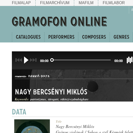
FILMALAP
FILMARCHÍVUM
MAFILM
FILMLABOR
00:00
00:00
DANKÓ PISTA
COMPOSER:
Nagy Bercsényi Miklós
Keywords:
patriotizmus
tárogató
rákóczi-szabadságharc
KURUC KESERGŐ
Title
GENRE:
Nagy Bercsényi Miklós
Gyönge violának / Suhog a szél Késmárk felett