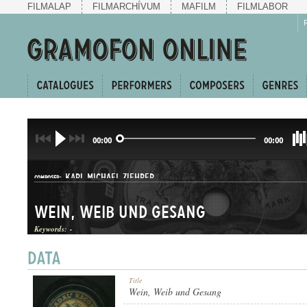
FILMALAP
FILMARCHÍVUM
MAFILM
FILMLABOR
00:00
00:00
KARL MICHAEL ZIEHRER
COMPOSER:
Wein, Weib und Gesang
Keywords:
-
KERINGŐ
Title
GENRE:
Wein, Weib und Gesang