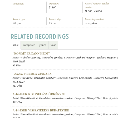
Language:
Duration:
Record number, sticker
-
2' 39"
number:
D 605, 44868
Record type:
Record size:
Recording method:
78 rpm
25 cm
akusztikus
ISMERETLEN ZENEKAR
ARTIST:
artist
composer
genre
year
"KOMMT ER DANN HEIM"
Artist:
Wilhelm Grüning
,
ismeretlen zenekar
; Composer:
Richard Wagner
-
Richard Wagner
; 
1905 körül
42 Play
"ZAZA, PICCOLA ZINGARA"
Artist:
Titta Ruffo
,
ismeretlen zenekar
; Composer:
Ruggero Leoncavallo
-
Ruggero Leoncavallo
1912.11.27
117 Play
A 44-ESEK KIVONULÁSA ÖRKÉNYBE
Artist:
Sárai-Göndör és társulatuk
,
ismeretlen zenekar
; Composer:
Görényi Tóni
; Date of publi
375 Play
A 44-ESEK VISSZATÉRÉSE BUDAPESTRE
Artist:
Sárai-Göndör és társulatuk
,
ismeretlen zenekar
; Composer:
Görényi Tóni
; Date of publi