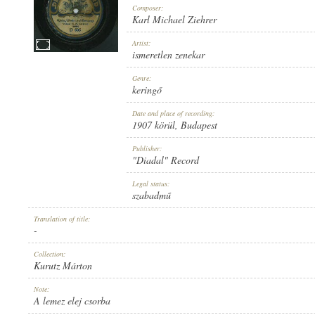
Composer:
Karl Michael Ziehrer
Artist:
ismeretlen zenekar
1907 KÖRÜL
Genre:
PUBLICATION:
keringő
Date and place of recording:
1907 körül
, Budapest
Publisher:
"Diadal" Record
"DIADAL" RECORD
Legal status:
PUBLISHER:
szabadmű
Translation of title:
-
Collection:
Kurutz Márton
D 605
Note:
RECORD NUMBER:
A lemez elej csorba