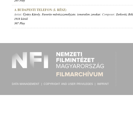
205 Play
A BUDAPESTI TELEFON (I. RÉSZ)
Artist:
Újváry Károly
,
Favorite művészszemélyzete
,
ismeretlen zenekar
; Composer:
Zerkovitz Bél
1918 körül
307 Play
DATA MANAGEMENT
|
COPYRIGHT AND USER PRIVILEGES
|
IMPRINT