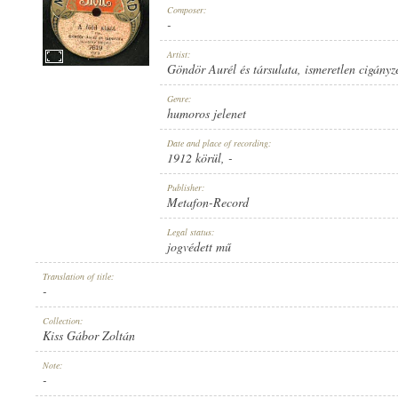
Composer:
-
Artist:
Göndör Aurél és társulata
,
ismeretlen cigányz
GÖNDÖR AURÉL ÉS TÁRSULATA
,
ISMERETLEN CIGÁNYZENEKAR
Genre:
ARTIST:
humoros jelenet
Date and place of recording:
1912 körül
, -
Publisher:
Metafon-Record
-
Legal status:
COMPOSER:
jogvédett mű
Translation of title:
-
Collection:
Kiss Gábor Zoltán
HUMOROS JELENET
Note:
GENRE:
-