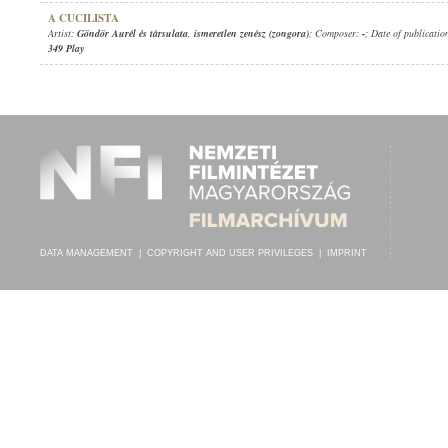
A CUCILISTA
Artist:
Göndör Aurél és társulata
,
ismeretlen zenész (zongora)
; Composer:
-
; Date of publicatio
349 Play
DATA MANAGEMENT
|
COPYRIGHT AND USER PRIVILEGES
|
IMPRINT