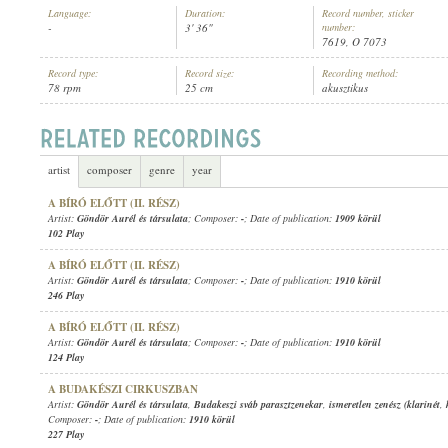
Language:
Duration:
Record number, sticker
-
3' 36"
number:
7619, O 7073
Record type:
Record size:
Recording method:
78 rpm
25 cm
akusztikus
1912 KÖRÜL
PUBLICATION:
artist
composer
genre
year
A BÍRÓ ELŐTT (II. RÉSZ)
Artist:
Göndör Aurél és társulata
; Composer:
-
; Date of publication:
1909 körül
102 Play
A BÍRÓ ELŐTT (II. RÉSZ)
Artist:
Göndör Aurél és társulata
; Composer:
-
; Date of publication:
1910 körül
246 Play
A BÍRÓ ELŐTT (II. RÉSZ)
Artist:
Göndör Aurél és társulata
; Composer:
-
; Date of publication:
1910 körül
124 Play
A BUDAKÉSZI CIRKUSZBAN
Artist:
Göndör Aurél és társulata
,
Budakeszi sváb parasztzenekar
,
ismeretlen zenész (klarinét
,
Composer:
-
; Date of publication:
1910 körül
227 Play