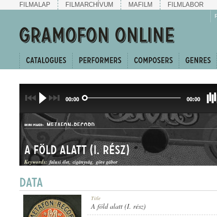
FILMALAP
FILMARCHÍVUM
MAFILM
FILMLABOR
00:00
00:00
METAFON-RECORD
PUBLISHER:
A föld alatt (I. rész)
Keywords:
falusi élet
cigányság
göre gábor
7619
Title
RECORD NUMBER:
A föld alatt (I. rész)