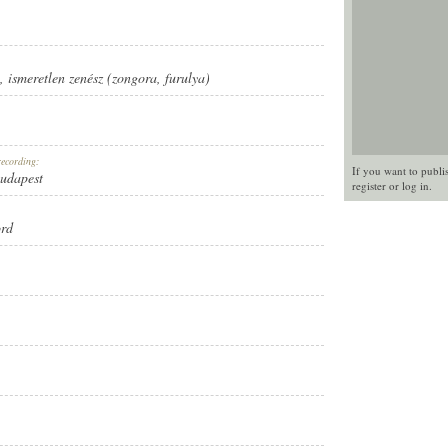
,
ismeretlen zenész (zongora
,
furulya)
recording:
If you want to publi
Budapest
register
or
log in
.
ord