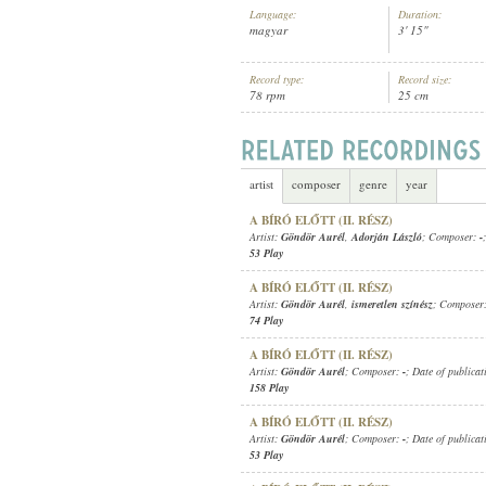
Language:
Duration:
magyar
3' 15"
Record type:
Record size:
78 rpm
25 cm
GÖNDÖR AURÉL
,
ISMERETLEN ZE
ARTIST:
artist
composer
genre
year
A BÍRÓ ELŐTT (II. RÉSZ)
Artist:
Göndör Aurél
,
Adorján László
; Composer:
-
53 Play
A BÍRÓ ELŐTT (II. RÉSZ)
Artist:
Göndör Aurél
,
ismeretlen színész
; Composer
74 Play
A BÍRÓ ELŐTT (II. RÉSZ)
Artist:
Göndör Aurél
; Composer:
-
; Date of publica
158 Play
A BÍRÓ ELŐTT (II. RÉSZ)
Artist:
Göndör Aurél
; Composer:
-
; Date of publica
53 Play