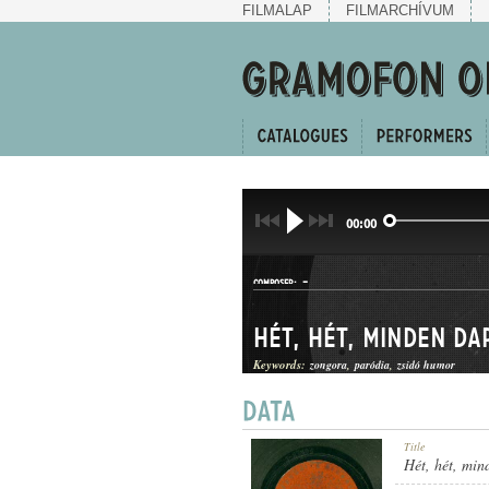
FILMALAP
FILMARCHÍVUM
00:00
-
COMPOSER:
Hét, hét, minden da
Keywords:
zongora
paródia
zsidó humor
KUPLÉ
Title
GENRE:
Hét, hét, min