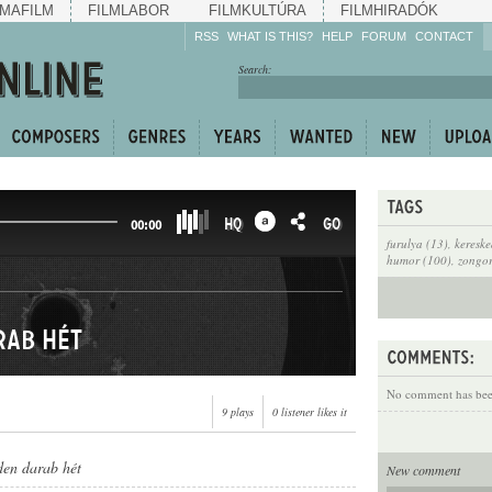
MAFILM
FILMLABOR
FILMKULTÚRA
FILMHIRADÓK
RSS
WHAT IS THIS?
HELP
FORUM
CONTACT
Listen!
Search:
Enrich!
Keep track of what is
happening!
Share!
HQ
GO
00:00
furulya (13)
,
keresk
humor (100)
,
zongo
rab hét
No comment has been
9 plays
0 listener likes it
den darab hét
New comment