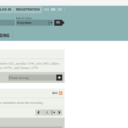
LOG IN
REGISTRATION
HU
EN
DE
Search where:
Everywhere
edelem (42)
,
paródia (339)
,
pénz (88)
,
pikáns
ra (1074)
,
zsidó humor (179)
RSS
 submitted about this recording.
1