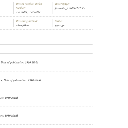
Record number, sticker
Recordpage:
number:
favorite_27694/27695
1-27694, 1-27694
Recording method:
Status:
akusztikus
gyenge
NÉSZ (ZONGORA
,
FURULYA)
; Date of publication:
1910 körül
:
-
; Date of publication:
1910 körül
tion:
1910 körül
tion:
1910 körül