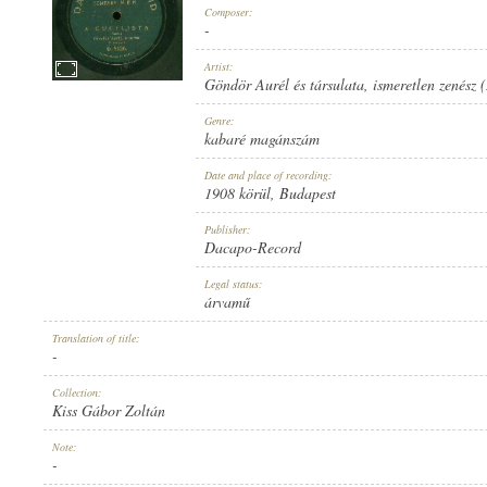
Composer:
-
Artist:
Göndör Aurél és társulata
,
ismeretlen zenész 
1908 KÖRÜL
Genre:
PUBLICATION:
kabaré magánszám
Date and place of recording:
1908 körül
, Budapest
Publisher:
Dacapo-Record
DACAPO-RECORD
Legal status:
PUBLISHER:
árvamű
Translation of title:
-
Collection:
Kiss Gábor Zoltán
O-5126.
Note:
RECORD NUMBER:
-