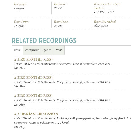
Language:
Duration:
Record number, sticker
magyar
2' 55"
number:
O-5126., 5126
Record type:
Record size:
Recording method:
78 rpm
25 cm
akusztikus
GÖNDÖR AURÉL ÉS TÁRSULATA
,
ISMERETLEN ZENÉSZ (ZONGORA)
ARTIST:
artist
composer
genre
year
A BÍRÓ ELŐTT (II. RÉSZ)
Artist:
Göndör Aurél és társulata
; Composer:
-
; Date of publication:
1909 körül
102 Play
A BÍRÓ ELŐTT (II. RÉSZ)
Artist:
Göndör Aurél és társulata
; Composer:
-
; Date of publication:
1910 körül
246 Play
A BÍRÓ ELŐTT (II. RÉSZ)
Artist:
Göndör Aurél és társulata
; Composer:
-
; Date of publication:
1910 körül
124 Play
A BUDAKÉSZI CIRKUSZBAN
Artist:
Göndör Aurél és társulata
,
Budakeszi sváb parasztzenekar
,
ismeretlen zenész (klarinét
,
Composer:
-
; Date of publication:
1910 körül
227 Play