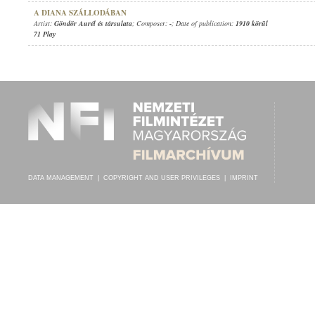
A DIANA SZÁLLODÁBAN
Artist:
Göndör Aurél és társulata
; Composer:
-
; Date of publication:
1910 körül
71 Play
DATA MANAGEMENT
|
COPYRIGHT AND USER PRIVILEGES
|
IMPRINT