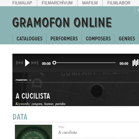
FILMALAP
FILMARCHÍVUM
MAFILM
FILMLABOR
00:00
00:00
-
COMPOSER:
A cucilista
Keywords:
zongora
humor
paródia
KABARÉ MAGÁNSZÁM
Title
GENRE:
A cucilista