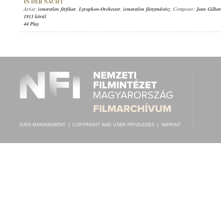
IN DER NACHT
Artist:
ismeretlen férfikar
,
Lyrophon-Orchester
,
ismeretlen füttyművész
; Composer:
Jean Gilber
1913 körül
44 Play
DATA MANAGEMENT
|
COPYRIGHT AND USER PRIVILEGES
|
IMPRINT