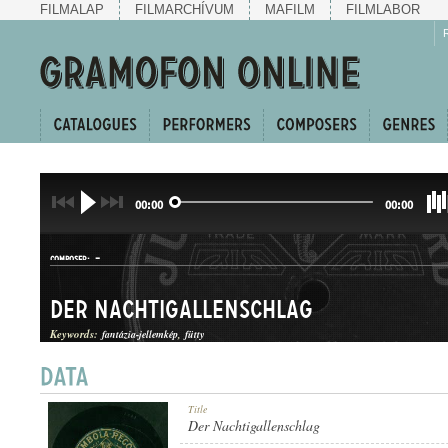
FILMALAP
FILMARCHÍVUM
MAFILM
FILMLABOR
00:00
00:00
-
COMPOSER:
Der Nachtigallenschlag
Keywords:
fantázia-jellemkép
fütty
DAL
Title
GENRE:
Der Nachtigallenschlag