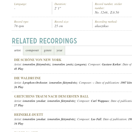
Language:
Duration:
Record number, sticker
-
2' 1"
number:
No. 1248., Z.0.50
Record type:
Record size:
Recording method:
78 rpm
25 cm
akusztikus
ISMERETLEN FÜTTYMŰVÉSZ
,
ISMERETLEN ZENÉSZ (ZONGORA)
ARTIST:
artist
composer
genre
year
DIE SCHÖNE VON NEW YORK
Artist:
ismeretlen füttyművész
,
ismeretlen zenész (zongora)
; Composer:
Gustave Kerker
; Date of
45 Play
DIE WALDRUINE
Artist:
Lyrophon-Orchester
,
ismeretlen füttyművész
; Composer:
-
; Date of publication:
1907 kör
26 Play
GRETCHENS TRAUM NACH DEM ERSTEN BALL
Artist:
ismeretlen zenekar
,
ismeretlen füttyművész
; Composer:
Carl Wappaus
; Date of publicat
27 Play
HEINERLE-DUETT
Artist:
ismeretlen zenekar
,
ismeretlen füttyművész
; Composer:
Leo Fall
; Date of publication:
19
34 Play