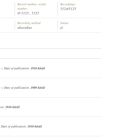
Record number, sticker
Recordpage:
number:
5124/5125
O-5125., 5125
Recording method:
Status:
akusztikus
jó
ÉSZ (ZONGORA)
:
-
; Date of publication:
1910 körül
:
-
; Date of publication:
1909 körül
tion:
1910 körül
; Date of publication:
1910 körül