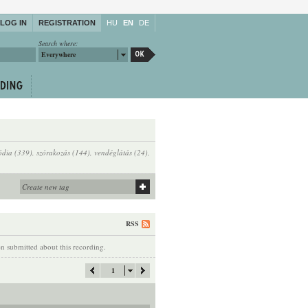
LOG IN
REGISTRATION
HU
EN
DE
Search where:
Everywhere
ódia (339)
,
szórakozás (144)
,
vendéglátás (24)
,
RSS
 submitted about this recording.
1