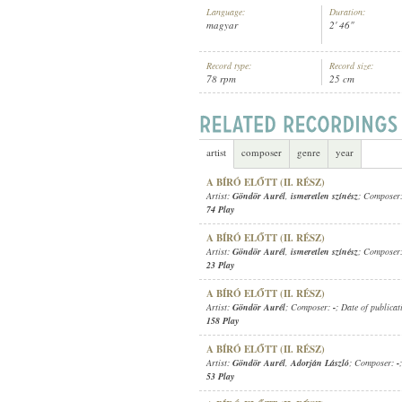
Language:
Duration:
magyar
2' 46"
Record type:
Record size:
78 rpm
25 cm
GÖNDÖR AURÉL
,
ISMERETLEN ZEN
ARTIST:
artist
composer
genre
year
A BÍRÓ ELŐTT (II. RÉSZ)
Artist:
Göndör Aurél
,
ismeretlen színész
; Composer
74 Play
A BÍRÓ ELŐTT (II. RÉSZ)
Artist:
Göndör Aurél
,
ismeretlen színész
; Composer
23 Play
A BÍRÓ ELŐTT (II. RÉSZ)
Artist:
Göndör Aurél
; Composer:
-
; Date of publica
158 Play
A BÍRÓ ELŐTT (II. RÉSZ)
Artist:
Göndör Aurél
,
Adorján László
; Composer:
-
53 Play