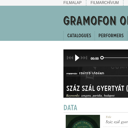
FILMALAP
FILMARCHÍVUM
00:00
FRÁTER LÓRÁND
COMPOSER:
Száz szál gyertyát 
Keywords:
zongora
paródia
budapest
PARÓDIA
Title
GENRE:
Száz szál gye