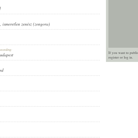
d
,
ismeretlen zenész (zongora)
recording:
If you want to publi
Budapest
register
or
log in
.
rd