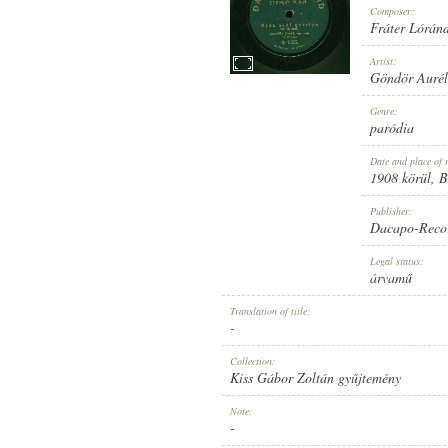
Composer:
Fráter Lórán
Artist:
Göndör Aurél
1908 KÖRÜL
Genre:
PUBLICATION:
paródia
Date and place of 
1908 körül
, 
Publisher:
Dacapo-Reco
DACAPO-RECORD
Legal status:
PUBLISHER:
árvamű
Translation of title:
-
Collection:
Kiss Gábor Zoltán gyűjtemény
O-5125.
Note:
RECORD NUMBER:
-