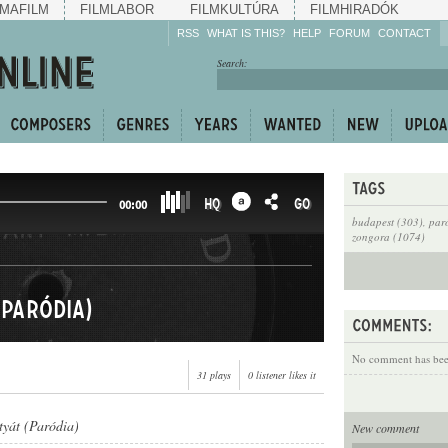
MAFILM
FILMLABOR
FILMKULTÚRA
FILMHIRADÓK
RSS
WHAT IS THIS?
HELP
FORUM
CONTACT
Listen!
Search:
Enrich!
Keep track of what is
happening!
Share!
HQ
GO
00:00
budapest (303)
,
par
zongora (1074)
(Paródia)
No comment has been
31 plays
0 listener likes it
rtyát (Paródia)
New comment