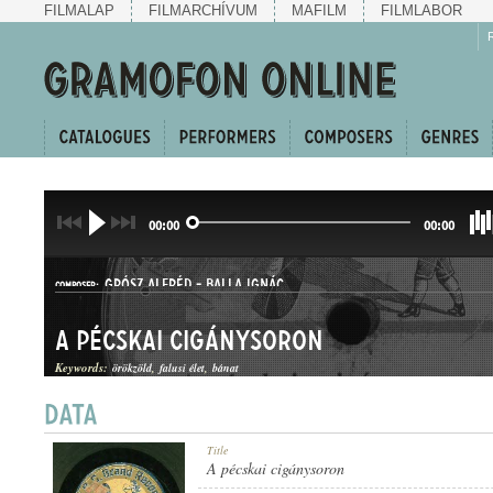
FILMALAP
FILMARCHÍVUM
MAFILM
FILMLABOR
00:00
00:00
GRÓSZ ALFRÉD
-
BALLA IGNÁC
COMPOSER:
A pécskai cigánysoron
Keywords:
örökzöld
falusi élet
bánat
HALLGATÓ
Title
GENRE:
A pécskai cigánysoron