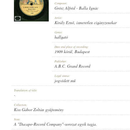
Composer:
Grósz Alfréd
-
Balla Ignác
Artist:
Király Ernő
,
ismeretlen cigányzenekar
1909 KÖRÜL
Genre:
PUBLICATION:
hallgató
Date and place of recording:
1909 körül
, Budapest
Publisher:
A.B.C. Grand Record
A.B.C. GRAND RECORD
Legal status:
PUBLISHER:
jogvédett mű
Translation of title:
-
Collection:
Kiss Gábor Zoltán gyűjtemény
5598
Note:
RECORD NUMBER:
A "Dacapo-Record Company"-sorozat egyik tagja.