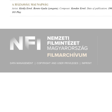
A HÁZASSÁG MAI NAPSÁG
Artist:
Király Ernő
,
Revere Gyula (zongora)
; Composer:
Kondor Ernő
; Date of publication:
190
183 Play
DATA MANAGEMENT
|
COPYRIGHT AND USER PRIVILEGES
|
IMPRINT