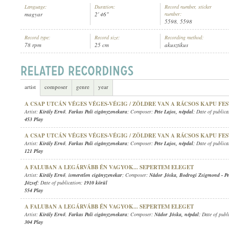
Language:
Duration:
Record number, sticker
magyar
2' 46"
number:
5598, 5598
Record type:
Record size:
Recording method:
78 rpm
25 cm
akusztikus
KIRÁLY ERNŐ
,
ISMERETLEN CIGÁNYZENEKAR
ARTIST:
artist
composer
genre
year
A CSAP UTCÁN VÉGES VÉGES-VÉGIG / ZÖLDRE VAN A RÁCSOS KAPU FE
Artist:
Király Ernő
,
Farkas Pali cigányzenekara
; Composer:
Pete Lajos
,
népdal
; Date of public
453 Play
A CSAP UTCÁN VÉGES VÉGES-VÉGIG / ZÖLDRE VAN A RÁCSOS KAPU FE
Artist:
Király Ernő
,
Farkas Pali cigányzenekara
; Composer:
Pete Lajos
,
népdal
; Date of public
121 Play
A FALUBAN A LEGÁRVÁBB ÉN VAGYOK... SEPERTEM ELEGET
Artist:
Király Ernő
,
ismeretlen cigányzenekar
; Composer:
Nádor Jóska
,
Bodrogi Zsigmond
-
P
József
; Date of publication:
1910 körül
554 Play
A FALUBAN A LEGÁRVÁBB ÉN VAGYOK... SEPERTEM ELEGET
Artist:
Király Ernő
,
Farkas Pali cigányzenekara
; Composer:
Nádor Jóska
,
népdal
; Date of publ
304 Play