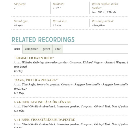
Language:
Duration:
Record number, sticker
-
2' 26"
number:
No. 1067., XBe.41
Record type:
Record size:
Recording method:
78 rpm
25 cm
akusztikus
ISMERETLEN ZENEKAR
,
[ALBERT MÜLLER] (HARANGJÁTÉK)
ARTIST:
artist
composer
genre
year
"KOMMT ER DANN HEIM"
Artist:
Wilhelm Grüning
,
ismeretlen zenekar
; Composer:
Richard Wagner
-
Richard Wagner
; 
1905 körül
42 Play
"ZAZA, PICCOLA ZINGARA"
Artist:
Titta Ruffo
,
ismeretlen zenekar
; Composer:
Ruggero Leoncavallo
-
Ruggero Leoncavallo
1912.11.27
117 Play
A 44-ESEK KIVONULÁSA ÖRKÉNYBE
Artist:
Sárai-Göndör és társulatuk
,
ismeretlen zenekar
; Composer:
Görényi Tóni
; Date of publi
375 Play
A 44-ESEK VISSZATÉRÉSE BUDAPESTRE
Artist:
Sárai-Göndör és társulatuk
,
ismeretlen zenekar
; Composer:
Görényi Tóni
; Date of publi