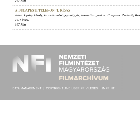
205 Play
A BUDAPESTI TELEFON (I. RÉSZ)
Artist:
Újváry Károly
,
Favorite művészszemélyzete
,
ismeretlen zenekar
; Composer:
Zerkovitz Bél
1918 körül
307 Play
DATA MANAGEMENT
|
COPYRIGHT AND USER PRIVILEGES
|
IMPRINT