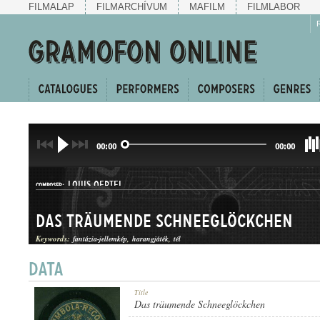
FILMALAP
FILMARCHÍVUM
MAFILM
FILMLABOR
00:00
00:00
LOUIS OERTEL
COMPOSER:
Das träumende Schneeglöckchen
Keywords:
fantázia-jellemkép
harangjáték
tél
POLKA
Title
GENRE:
Das träumende Schneeglöckchen