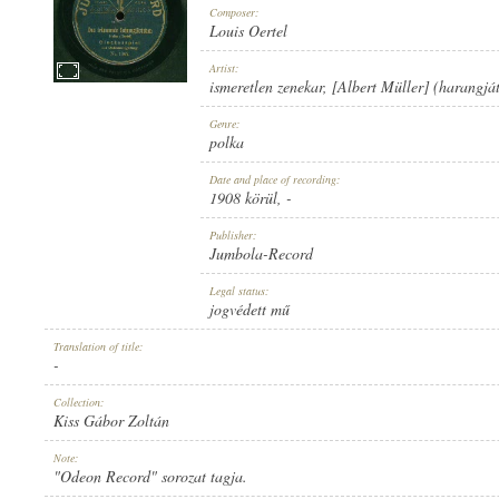
Composer:
Louis Oertel
Artist:
ismeretlen zenekar
,
[Albert Müller] (harangjá
1908 KÖRÜL
Genre:
PUBLICATION:
polka
Date and place of recording:
1908 körül
, -
Publisher:
Jumbola-Record
JUMBOLA-RECORD
Legal status:
PUBLISHER:
jogvédett mű
Translation of title:
-
Collection:
Kiss Gábor Zoltán
NO. 1067.
Note:
RECORD NUMBER:
"Odeon Record" sorozat tagja.